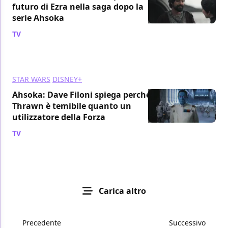
futuro di Ezra nella saga dopo la
serie Ahsoka
TV
/ 02 gen 2024
STAR WARS
DISNEY+
Ahsoka: Dave Filoni spiega perché
Thrawn è temibile quanto un
utilizzatore della Forza
TV
/ 22 dic 2023
Carica altro
Precedente
Successivo