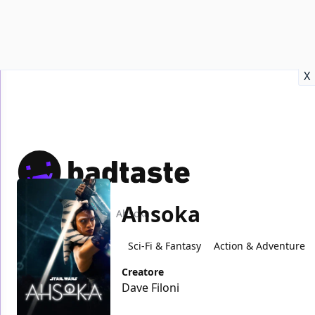
Recensioni
Format video
Marvel
Netflix
Disney+
Prime
X
Ahsoka
Home
TV
Ahsoka
Sci-Fi & Fantasy
Action & Adventure
Creatore
Dave Filoni