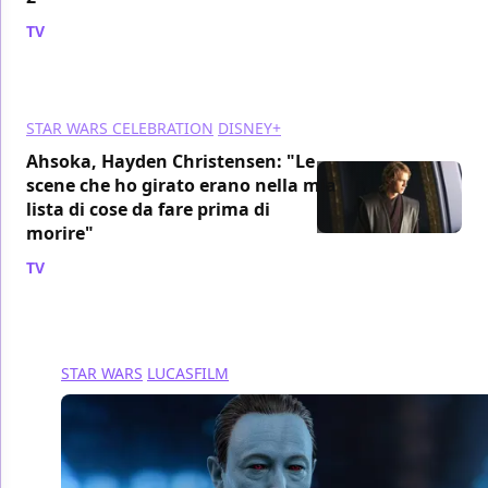
TV
/ 26 apr 2024
STAR WARS CELEBRATION
DISNEY+
Ahsoka, Hayden Christensen: "Le
scene che ho girato erano nella mia
lista di cose da fare prima di
morire"
TV
/ 13 feb 2024
STAR WARS
LUCASFILM