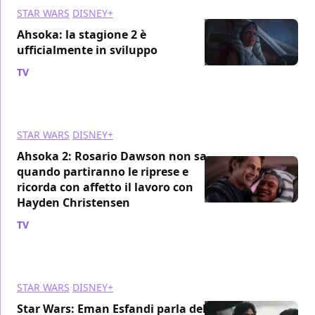
STAR WARS
DISNEY+
Ahsoka: la stagione 2 è
ufficialmente in sviluppo
TV
/ 09 gen 2024
STAR WARS
DISNEY+
Ahsoka 2: Rosario Dawson non sa
quando partiranno le riprese e
ricorda con affetto il lavoro con
Hayden Christensen
TV
/ 05 gen 2024
STAR WARS
DISNEY+
Star Wars: Eman Esfandi parla del