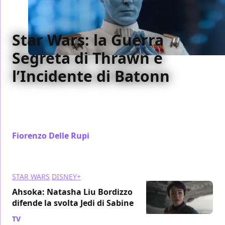
Star Wars: la Guerra
Segreta di Thrawn e
l’Incidente di Batonn
Il Grand'Ammiraglio Thrawn sarà solo un temibile
villain o un personaggio più complesso nel futuro di
Star Wars? Ripercorriamo la sua storia
Fiorenzo Delle Rupi
/ 22 gen 2024
STAR WARS
DISNEY+
Ahsoka: Natasha Liu Bordizzo
difende la svolta Jedi di Sabine
TV
/ 19 gen 2024