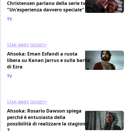
Christensen parlano della serie tv
"Un'esperienza davvero speciale"
TV
/ 03 giu 2024
STAR WARS
DISNEY+
Ahsoka: Eman Esfandi a ruota
libera su Kanan Jarrus e sulla barba
di Ezra
TV
/ 11 mag 2024
STAR WARS
DISNEY+
Ahsoka: Rosario Dawson spiega
perché è entusiasta della
possibilità di realizzare la stagione
2