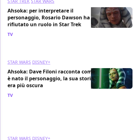
STAR TREK
STAR WARS
Ahsoka: per interpretare il
personaggio, Rosario Dawson ha
rifiutato un ruolo in Star Trek
TV
/ 27 giu 2024
STAR WARS
DISNEY+
Ahsoka: Dave Filoni racconta come
è nato il personaggio, la sua storia
era più oscura
TV
/ 17 giu 2024
STAR WARS
DISNEY+