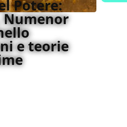
el Potere:
l, Numenor
nello
ni e teorie
sime
el Potere si conclude con eventi epocali,
sorprese, dramma e un viaggio ancora più
 Terra-di-Mezzo