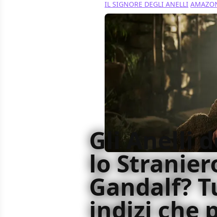
IL SIGNORE DEGLI ANELLI
AMAZON
Gli Anelli d
lo Stranier
Gandalf? Tu
indizi che 