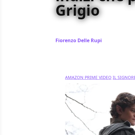
Grigio
Il mistero dello Straniero ne Gli A
risoluzione e molte sono le tracce
Fiorenzo Delle Rupi
/ 29 set 2024
AMAZON PRIME VIDEO
IL SIGNOR