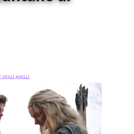
nelli del Potere sembra prossimo alla
 che alludono a Gandalf: rivediamole
E DEGLI ANELLI