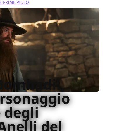
 PRIME VIDEO
Bombadil,
ersonaggio
 degli
 Anelli del