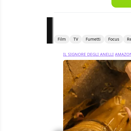
Film
TV
Fumetti
Focus
R
IL SIGNORE DEGLI ANELLI
AMAZON