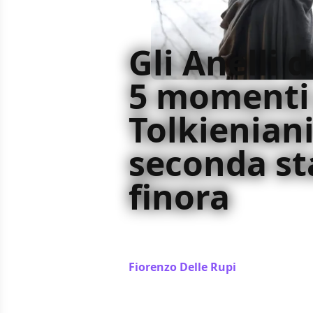
Gli Anelli d
5 momenti
Tolkieniani
seconda st
finora
Abbiamo cercato cinque punti in cu
all’opera Tolkieniana in questa pr
Fiorenzo Delle Rupi
/ 15 set 2024