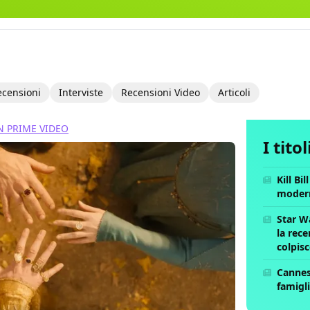
ecensioni
Interviste
Recensioni Video
Articoli
 PRIME VIDEO
I tito
Kill Bi
moder
Star W
la rece
colpis
Cannes 
famigli