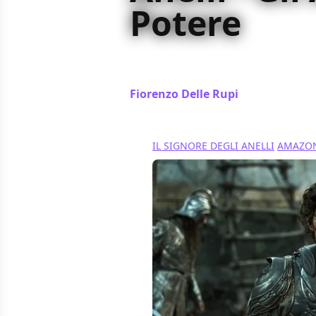
Potere
Cosa sappiamo su Tom Bombadil e qu
nella Terra di Mezzo? Ecco una co
Fiorenzo Delle Rupi
/ 09 set 2024
IL SIGNORE DEGLI ANELLI
AMAZON