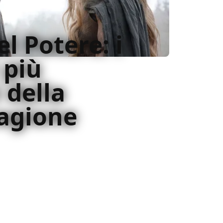
el Potere: i
 più
 della
agione
i Gli Anelli del Potere rende onore
ima metà della seconda stagione