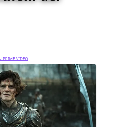
al è la sua storia, sia editoriale che
moda guida!
 PRIME VIDEO