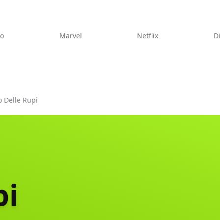
eo
Marvel
Netflix
D
o Delle Rupi
pi