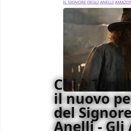
IL SIGNORE DEGLI ANELLI
AMAZON
Chi è Tom 
il nuovo p
del Signore
Anelli - Gli