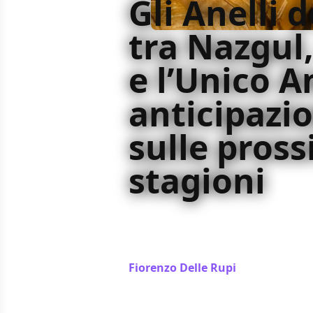
Gli Anelli d
tra Nazgu
e l’Unico A
anticipazio
sulle pros
stagioni
La seconda stagione de Gli Anelli d
ma il futuro della serie promette 
profondo nelle storie inedite della
Fiorenzo Delle Rupi
/ 05 ott 2024