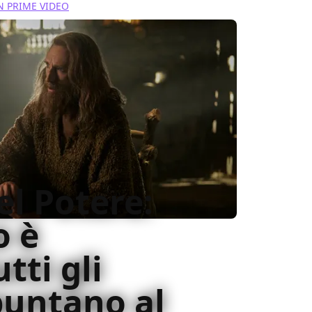
 PRIME VIDEO
el Potere:
o è
tti gli
puntano al