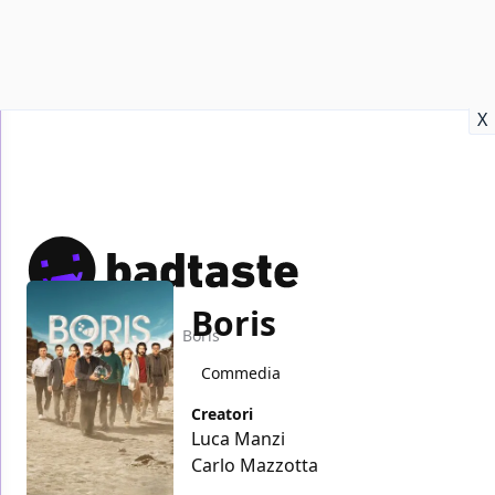
Recensioni
Format video
Marvel
Netflix
Disney+
Prime
X
Boris
Home
TV
Boris
Commedia
Creatori
Luca Manzi
Carlo Mazzotta