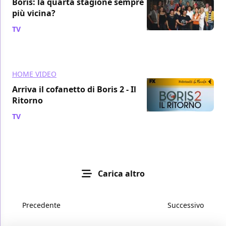
Boris: la quarta stagione sempre
più vicina?
TV
/ 15 nov 2013
HOME VIDEO
Arriva il cofanetto di Boris 2 - Il
Ritorno
TV
/ 08 mar 2011
Carica altro
Precedente
Successivo