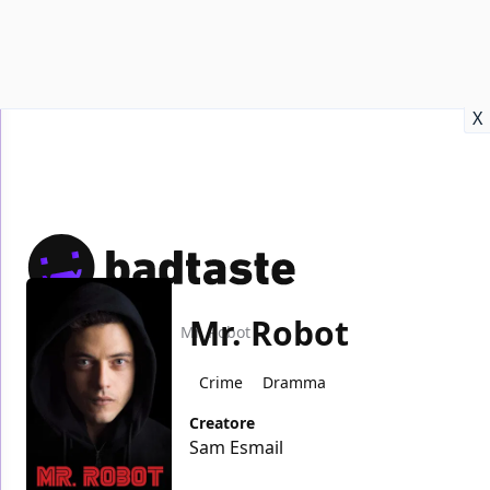
Recensioni
Format video
Marvel
Netflix
Disney+
Prime
X
Mr. Robot
Home
TV
Mr. Robot
Crime
Dramma
Creatore
Sam Esmail