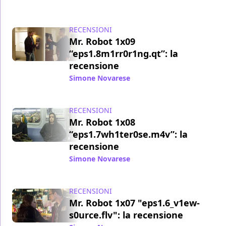
RECENSIONI
Mr. Robot 1x09
“eps1.8m1rr0r1ng.qt”: la
recensione
Simone Novarese
/ 24 ago 2015
RECENSIONI
Mr. Robot 1x08
“eps1.7wh1ter0se.m4v”: la
recensione
Simone Novarese
/ 14 ago 2015
RECENSIONI
Mr. Robot 1x07 "eps1.6_v1ew-
s0urce.flv": la recensione