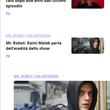
calo dopo due anni dall'ultimo
episodio
TV
/ 09 ott 2019
MR. ROBOT
USA NETWORK
Mr. Robot: Rami Malek parla
dell'eredità dello show
TV
/ 06 ott 2019
MR. ROBOT
USA NETWORK