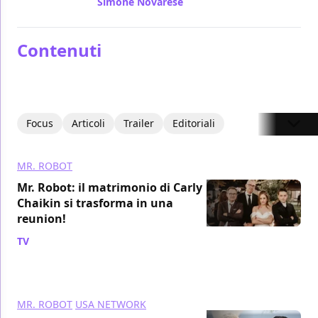
Simone Novarese
/ 08 ago 2015
Contenuti
Focus
Articoli
Trailer
Editoriali
MR. ROBOT
Mr. Robot: il matrimonio di Carly
Chaikin si trasforma in una
reunion!
TV
/ 14 nov 2021
MR. ROBOT
USA NETWORK