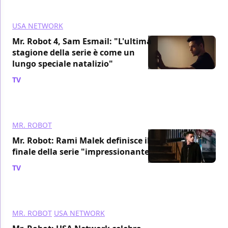
USA NETWORK
Mr. Robot 4, Sam Esmail: "L'ultima
stagione della serie è come un
lungo speciale natalizio"
TV
/ 29 apr 2019
MR. ROBOT
Mr. Robot: Rami Malek definisce il
finale della serie "impressionante"
TV
/ 17 mar 2019
MR. ROBOT
USA NETWORK