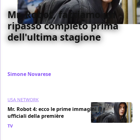
Mr. Robot, facciamo un
ripasso completo prima
dell'ultima stagione
Mr Robot tornerà con la quarta e ultima stagione dal
6 ottobre negli Stati Uniti: facciamo un veloce
riassunto delle vicende.
Simone Novarese
/ 05 ott 2019
USA NETWORK
Mr. Robot 4: ecco le prime immagini
ufficiali della première
TV
/ 26 set 2019