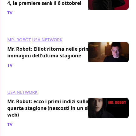
4, la premiere sarà il 6 ottobre!
TV
/ 28 ago 2019
MR. ROBOT
USA NETWORK
Mr. Robot: Elliot ritorna nelle prime
immagini dell'ultima stagione
TV
/ 17 lug 2019
USA NETWORK
Mr. Robot: ecco i primi indizi sulla
quarta stagione (nascosti in un sito
web)
TV
/ 24 mag 2019