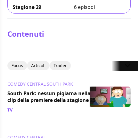
Stagione 29
6 episodi
Contenuti
Focus
Articoli
Trailer
COMEDY CENTRAL
SOUTH PARK
South Park: nessun pigiama nella
clip della premiere della stagione 25
TV
/ 01 feb 2022
COMEDY CENTRAL