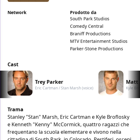
Network
Prodotto da
South Park Studios
Comedy Central
Braniff Productions
MTV Entertainment Studios
Parker-Stone Productions
Cast
Trey Parker
Matt 
Eric Cartman / Stan Marsh (voice)
Kyle Br
Trama
Stanley "Stan" Marsh, Eric Cartman e Kyle Broflosky
e Kenneth "Kenny" McCormick, quattro ragazzi che
frequentano la scuola elementare e vivono nella
cittadina di South Park, in Colorado. Pestiferi, osceni