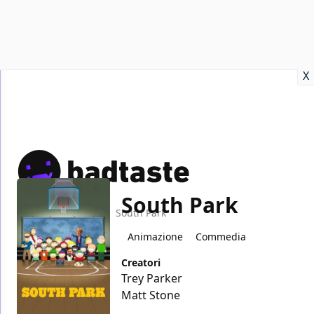
Recensioni
Format video
Marvel
Netflix
Disney+
Prime
X
South Park
Home
TV
South Park
Animazione
Commedia
Creatori
Trey Parker
Matt Stone