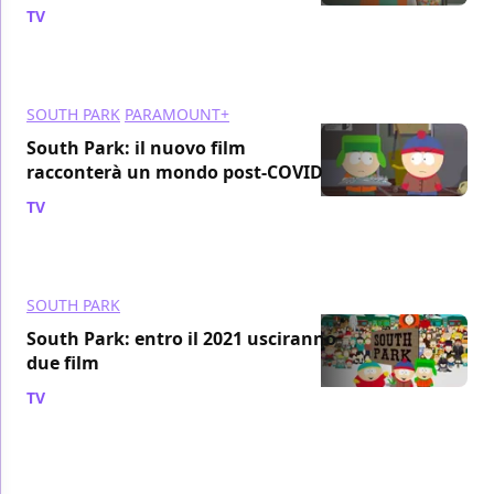
TV
/ 19 nov 2021
SOUTH PARK
PARAMOUNT+
South Park: il nuovo film
racconterà un mondo post-COVID
TV
/ 28 ott 2021
SOUTH PARK
South Park: entro il 2021 usciranno
due film
TV
/ 02 set 2021