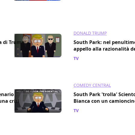
DONALD TRUMP
a di Trump:
South Park: nel penultim
appello alla razionalità 
TV
/ 04 dic 2016
COMEDY CENTRAL
enario
South Park 'trolla' Scient
na crisi
Bianca con un camioncino
TV
/ 28 set 2016