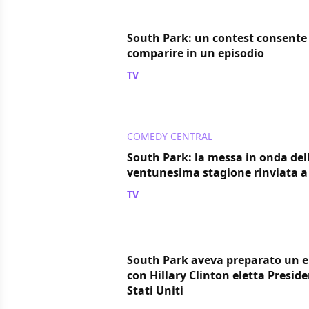
South Park: un contest consente 
comparire in un episodio
TV
/ 10 dic 2017
COMEDY CENTRAL
South Park: la messa in onda del
ventunesima stagione rinviata a
TV
/ 29 lug 2017
South Park aveva preparato un e
con Hillary Clinton eletta Preside
Stati Uniti