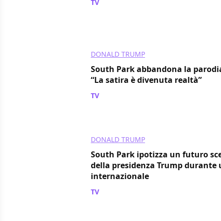
TV
/ 05 mag 2017
DONALD TRUMP
South Park abbandona la parodi
“La satira è divenuta realtà”
TV
/ 04 feb 2017
DONALD TRUMP
South Park ipotizza un futuro sc
della presidenza Trump durante u
internazionale
TV
/ 18 nov 2016