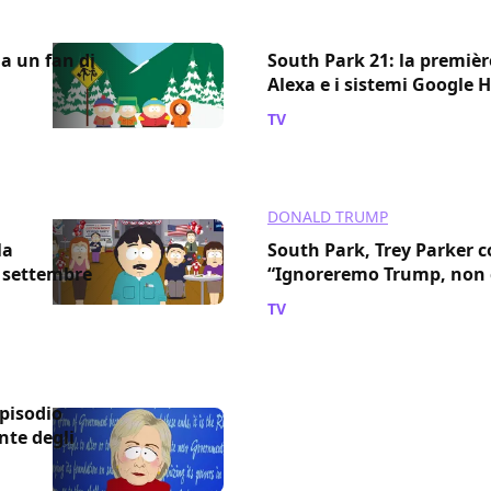
a un fan di
South Park 21: la premièr
Alexa e i sistemi Google 
TV
/ 15 set 2017
DONALD TRUMP
la
South Park, Trey Parker 
 settembre
“Ignoreremo Trump, non c
TV
/ 05 lug 2017
pisodio
nte degli