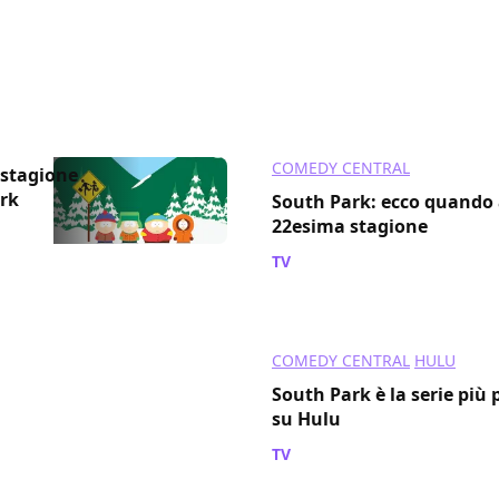
COMEDY CENTRAL
 stagione
rk
South Park: ecco quando 
22esima stagione
TV
/ 12 lug 2018
COMEDY CENTRAL
HULU
South Park è la serie più
su Hulu
TV
/ 06 mag 2018