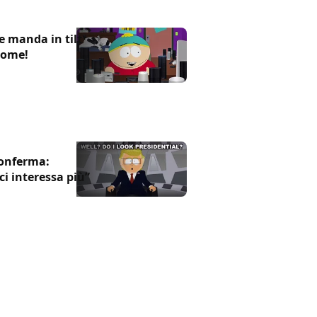
e manda in tilt
Home!
conferma:
i interessa più”