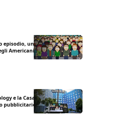
o episodio, un
degli Americani
ology e la Casa
 pubblicitario