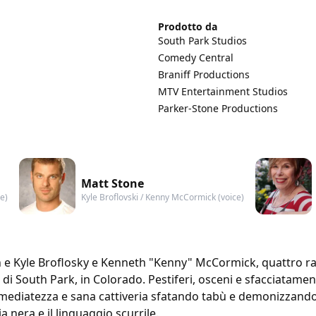
Prodotto da
South Park Studios
Comedy Central
Braniff Productions
MTV Entertainment Studios
Parker-Stone Productions
Matt Stone
e)
Kyle Broflovski / Kenny McCormick (voice)
n e Kyle Broflosky e Kenneth "Kenny" McCormick, quattro ra
di South Park, in Colorado. Pestiferi, osceni e sfacciatament
mmediatezza e sana cattiveria sfatando tabù e demonizzando 
 nera e il linguaggio scurrile.