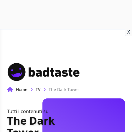
Recensioni
Format video
Marvel
Netflix
Disney+
Prime
X
Home
TV
The Dark Tower
Tutti i contenuti su
The Dark