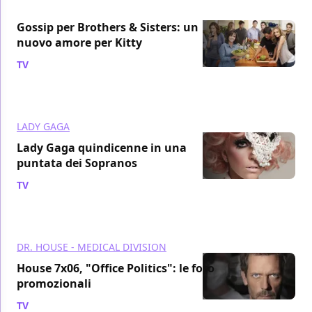
Gossip per Brothers & Sisters: un
nuovo amore per Kitty
TV
/ 12 ott 2010
LADY GAGA
Lady Gaga quindicenne in una
puntata dei Sopranos
TV
/ 12 ott 2010
DR. HOUSE - MEDICAL DIVISION
House 7x06, "Office Politics": le foto
promozionali
TV
/ 12 ott 2010