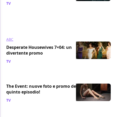
TV
/ 13 ott 2010
ABC
Desperate Housewives 7×04: un
divertente promo
TV
/ 12 ott 2010
The Event: nuove foto e promo del
quinto episodio!
TV
/ 12 ott 2010