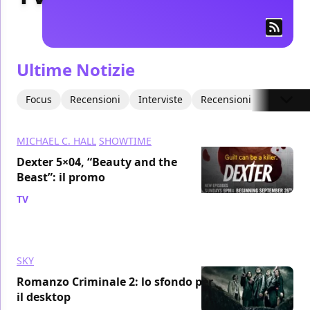
Ultime Notizie
Focus
Recensioni
Interviste
Recensioni Video
Art
MICHAEL C. HALL
SHOWTIME
Dexter 5×04, “Beauty and the
Beast”: il promo
TV
/ 13 ott 2010
SKY
Romanzo Criminale 2: lo sfondo per
il desktop