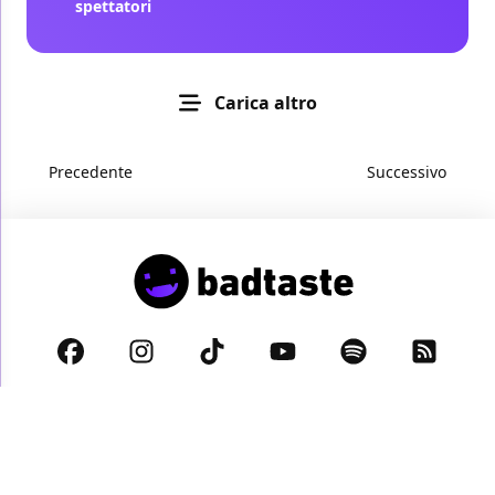
spettatori
Carica altro
Precedente
Successivo
Privacy Policy
Cookie Policy
Disclaimer
© 2026 BadTaste.it proprietà di
Digital Dreams s.r.l.
- Partita IVA:
11885930963 - Sede legale: Via Alberico Albricci 8, 20122 Milano
Italy -
info@digitaldreams.it
Questo blog non è una testata giornalistica, in quanto viene