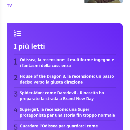
TV
/ 06 ago
I più letti
Odissea, la recensione: il multiforme ingegno e
i fantasmi della coscienza
House of the Dragon 3, la recensione: un passo
deciso verso la giusta direzione
Spider-Man: come Daredevil - Rinascita ha
preparato la strada a Brand New Day
Supergirl, la recensione: una Super
protagonista per una storia fin troppo normale
Guardare l'Odissea per guardarci come