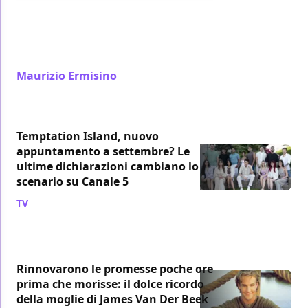
Ryan Murphy porta l'opera di Bret Easton Ellis sul
piccolo schermo con una limited series in streaming
su Disney+. Ecco le nostre considerazioni su The
Shards.
Maurizio Ermisino
/ 06 ago
Temptation Island, nuovo
appuntamento a settembre? Le
ultime dichiarazioni cambiano lo
scenario su Canale 5
TV
/ 06 ago
Rinnovarono le promesse poche ore
prima che morisse: il dolce ricordo
della moglie di James Van Der Beek