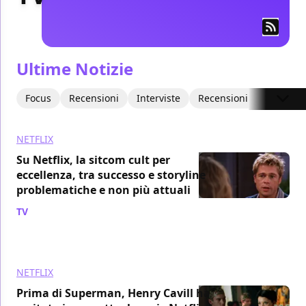
Ultime Notizie
Focus
Recensioni
Interviste
Recensioni Video
Art
NETFLIX
Su Netflix, la sitcom cult per
eccellenza, tra successo e storyline
problematiche e non più attuali
TV
/ 06 ago
NETFLIX
Prima di Superman, Henry Cavill ha