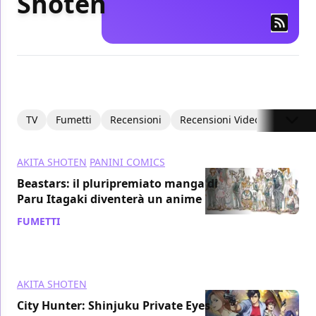
Shoten
TV
Fumetti
Recensioni
Recensioni Video
Intervis
AKITA SHOTEN
PANINI COMICS
Beastars: il pluripremiato manga di
Paru Itagaki diventerà un anime
FUMETTI
/ 06 feb 2019
AKITA SHOTEN
City Hunter: Shinjuku Private Eyes