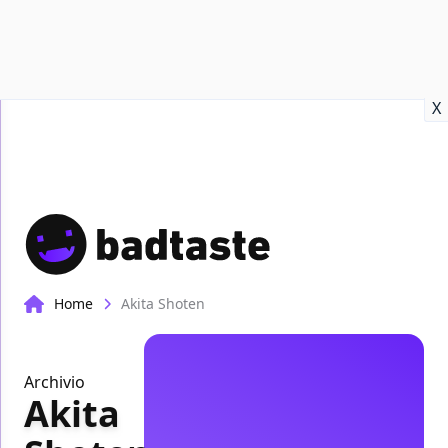
Recensioni
Format video
Marvel
Netflix
Disney+
Prime
X
Home
Akita Shoten
Archivio
Akita