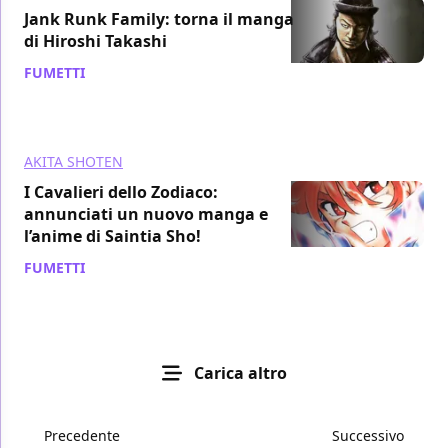
Jank Runk Family: torna il manga
di Hiroshi Takashi
FUMETTI
/ 28 ago 2018
AKITA SHOTEN
I Cavalieri dello Zodiaco:
annunciati un nuovo manga e
l’anime di Saintia Sho!
FUMETTI
/ 20 ago 2018
Carica altro
Precedente
Successivo