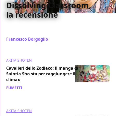
Dissolving Classroom,
la recensione
Abbiamo letto e recensito per voi Dissolving
Classroom, opera del maestro dell'horror Junji Ito
Francesco Borgoglio
/ 19 gen 2019
AKITA SHOTEN
Cavalieri dello Zodiaco: il manga di
Saintia Sho sta per raggiungere il
climax
FUMETTI
/ 24 dic 2018
AKITA SHOTEN