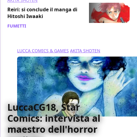
AKITA SHOTEN
Reiri: si conclude il manga di
Hitoshi Iwaaki
FUMETTI
/ 23 nov 2018
LUCCA COMICS & GAMES
AKITA SHOTEN
LuccaCG18, Star
Comics: intervista al
maestro dell'horror