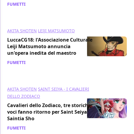
FUMETTI
/ 22 ott 2018
AKITA SHOTEN
LEIJI MATSUMOTO
LuccaCG18: l'Associazione Culturale
Leiji Matsumoto annuncia
un'opera inedita del maestro
FUMETTI
/ 12 ott 2018
AKITA SHOTEN
SAINT SEIYA - I CAVALIERI
DELLO ZODIACO
Cavalieri dello Zodiaco, tre storiche
voci fanno ritorno per Saint Seiya:
Saintia Sho
FUMETTI
/ 20 set 2018