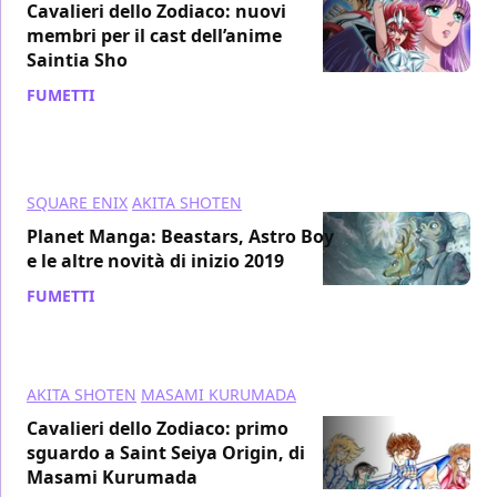
Cavalieri dello Zodiaco: nuovi
membri per il cast dell’anime
Saintia Sho
FUMETTI
/ 20 dic 2018
SQUARE ENIX
AKITA SHOTEN
Planet Manga: Beastars, Astro Boy
e le altre novità di inizio 2019
FUMETTI
/ 18 dic 2018
AKITA SHOTEN
MASAMI KURUMADA
Cavalieri dello Zodiaco: primo
sguardo a Saint Seiya Origin, di
Masami Kurumada