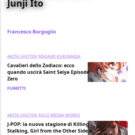
Junji Ito
A Lucca Comics & Games 2018 abbiamo intervistato
per voi il maestro del Fumetto horror Junji Ito
Francesco Borgoglio
/ 21 nov 2018
AKITA SHOTEN
MASAMI KURUMADA
Cavalieri dello Zodiaco: ecco
quando uscirà Saint Seiya Episode
Zero
FUMETTI
/ 21 nov 2018
AKITA SHOTEN
ASCII MEDIA WORKS
J-POP: la nuova stagione di Killing
Stalking, Girl from the Other Side e