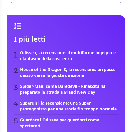
I più letti
Odissea, la recensione: il multiforme ingegno e
i fantasmi della coscienza
House of the Dragon 3, la recensione: un passo
deciso verso la giusta direzione
Spider-Man: come Daredevil - Rinascita ha
preparato la strada a Brand New Day
Supergirl, la recensione: una Super
protagonista per una storia fin troppo normale
Guardare l'Odissea per guardarci come
spettatori