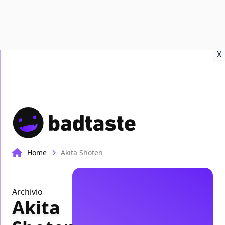
Recensioni
Format video
Marvel
Netflix
Disney+
Prime
X
Home
Akita Shoten
Archivio
Akita