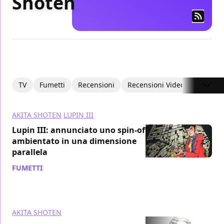
Shoten
TV
Fumetti
Recensioni
Recensioni Video
Intervis
AKITA SHOTEN
LUPIN III
Lupin III: annunciato uno spin-off
ambientato in una dimensione
parallela
FUMETTI
/ 18 ago 2021
AKITA SHOTEN