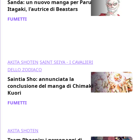
Sanda: un nuovo manga per Paru
Itagaki, l'autrice di Beastars
FUMETTI
/ 18 lug 2021
AKITA SHOTEN
SAINT SEIYA - I CAVALIERI
DELLO ZODIACO
Saintia Sho: annunciata la
conclusione del manga di Chimaki
Kuori
FUMETTI
/ 30 giu 2021
AKITA SHOTEN
Team Phoenix: i personaggi di