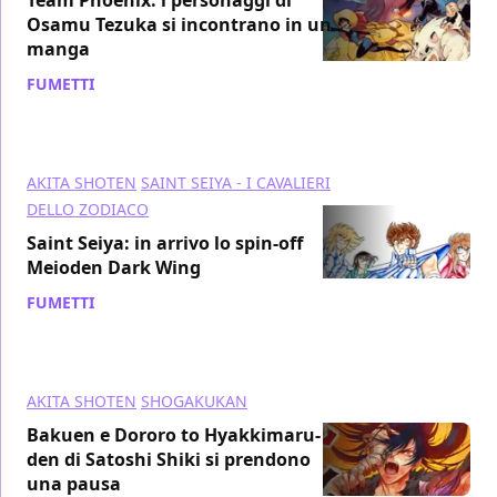
Osamu Tezuka si incontrano in un
manga
FUMETTI
/ 24 mag 2021
AKITA SHOTEN
SAINT SEIYA - I CAVALIERI
DELLO ZODIACO
Saint Seiya: in arrivo lo spin-off
Meioden Dark Wing
FUMETTI
/ 20 nov 2020
AKITA SHOTEN
SHOGAKUKAN
Bakuen e Dororo to Hyakkimaru-
den di Satoshi Shiki si prendono
una pausa