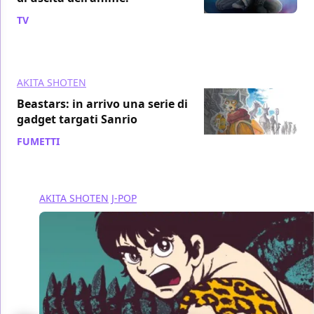
TV
/ 18 set 2019
AKITA SHOTEN
Beastars: in arrivo una serie di
gadget targati Sanrio
FUMETTI
/ 07 set 2019
AKITA SHOTEN
J-POP