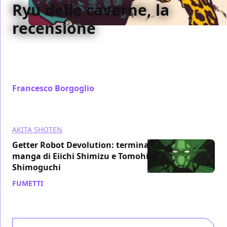
Ryu delle caverne, la
recensione
Sembra quasi che Ryu delle caverne sia stato
concepito ai nostri giorni, invece ha circa
cinquant'anni
Francesco Borgoglio
/ 22 lug 2019
AKITA SHOTEN
Getter Robot Devolution: termina il
manga di Eiichi Shimizu e Tomohiro
Shimoguchi
FUMETTI
/ 01 mag 2019