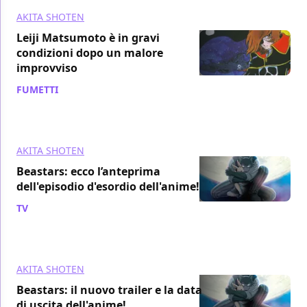
AKITA SHOTEN
Leiji Matsumoto è in gravi
condizioni dopo un malore
improvviso
FUMETTI
/ 15 nov 2019
AKITA SHOTEN
Beastars: ecco l’anteprima
dell'episodio d'esordio dell'anime!
TV
/ 26 set 2019
AKITA SHOTEN
Beastars: il nuovo trailer e la data
di uscita dell'anime!