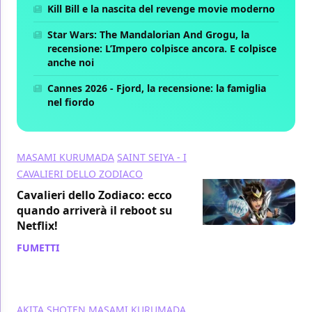
Kill Bill e la nascita del revenge movie moderno
Star Wars: The Mandalorian And Grogu, la
recensione: L’Impero colpisce ancora. E colpisce
anche noi
Cannes 2026 - Fjord, la recensione: la famiglia
nel fiordo
MASAMI KURUMADA
SAINT SEIYA - I
CAVALIERI DELLO ZODIACO
Cavalieri dello Zodiaco: ecco
quando arriverà il reboot su
Netflix!
FUMETTI
/ 26 mar 2019
AKITA SHOTEN
MASAMI KURUMADA