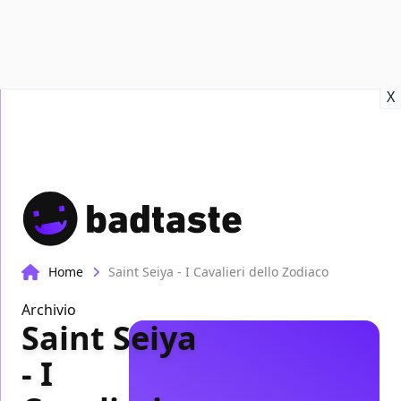
Recensioni
Format video
Marvel
Netflix
Disney+
Prime
X
Home
Saint Seiya - I Cavalieri dello Zodiaco
Archivio
Saint Seiya
- I