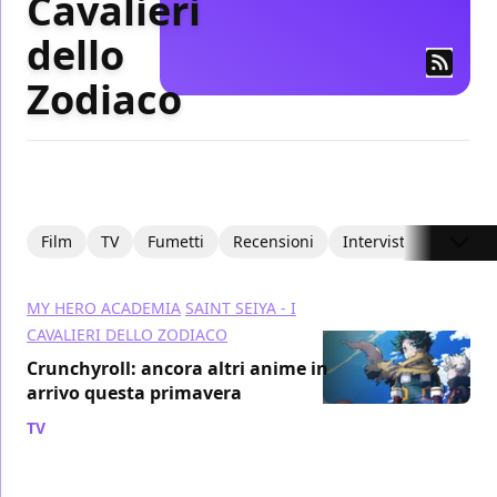
Cavalieri
dello
Zodiaco
Film
TV
Fumetti
Recensioni
Interviste
Articoli
MY HERO ACADEMIA
SAINT SEIYA - I
CAVALIERI DELLO ZODIACO
Crunchyroll: ancora altri anime in
arrivo questa primavera
TV
/ 04 apr 2024