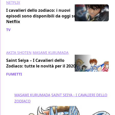
NETFLIX
I cavalieri dello zodiaco: i nuovi
episodi sono disponibili da oggi su
Netflix
TV
/ 23 gen 2020
AKITA SHOTEN
MASAMI KURUMADA
Saint Seiya – I Cavalieri dello
Zodiaco: tutte le novità per il 2020!
FUMETTI
/ 18 dic 2019
MASAMI KURUMADA
SAINT SEIYA - I CAVALIERI DELLO
ZODIACO