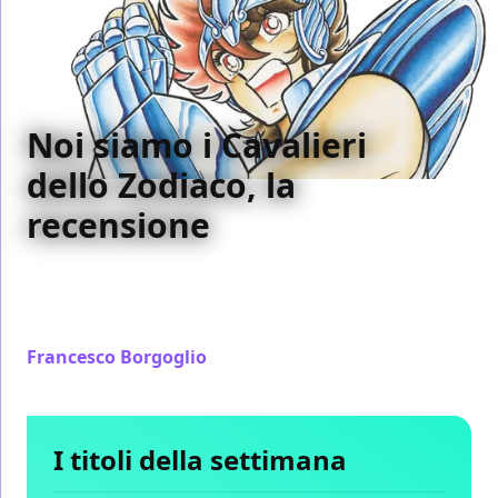
Noi siamo i Cavalieri
dello Zodiaco, la
recensione
Noi siamo i Cavalieri dello Zodiaco permette di
godere appieno delle tavole del maestro Kurumada
in tutta la loro straripante potenza espressiva
Francesco Borgoglio
/ 08 ago 2019
I titoli della settimana