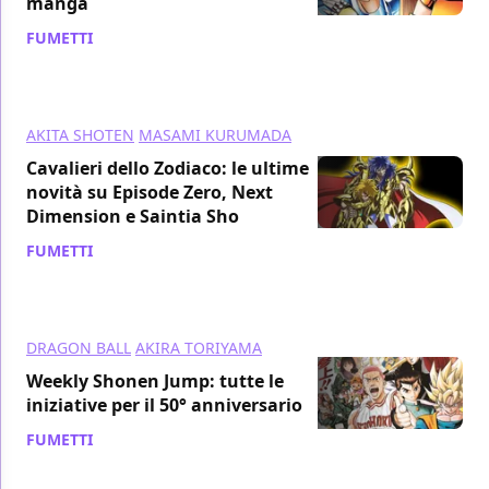
manga
FUMETTI
/ 18 giu 2018
AKITA SHOTEN
MASAMI KURUMADA
Cavalieri dello Zodiaco: le ultime
novità su Episode Zero, Next
Dimension e Saintia Sho
FUMETTI
/ 21 mar 2018
DRAGON BALL
AKIRA TORIYAMA
Weekly Shonen Jump: tutte le
iniziative per il 50° anniversario
FUMETTI
/ 05 mar 2018