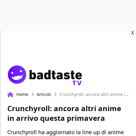
Recensioni
Format video
Marvel
Netflix
Disney+
Prime
X
TV
Home
Articoli
Crunchyroll: ancora altri anime in arrivo questa primavera
Crunchyroll: ancora altri anime
in arrivo questa primavera
Crunchyroll ha aggiornato la line up di anime