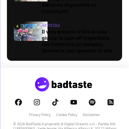
dell'anno disponibile su
Crunchyroll
ARTICOLI
4
Il vero eroismo è fare la cosa
giusta: lo spin-off imperdibile
che trasforma un semplice
shonen in uno spaccato di vita
Privacy Policy
Cookie Policy
Disclaimer
© 2026 BadTaste.it proprietà di
Digital Dreams s.r.l.
- Partita IVA:
11885930963 - Sede legale: Via Alberico Albricci 8, 20122 Milano