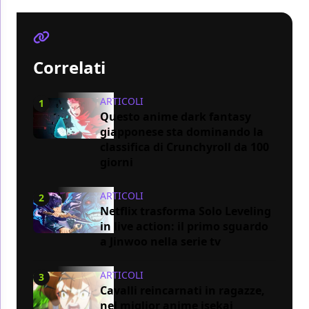
Correlati
ARTICOLI
1
Questo anime dark fantasy
giapponese sta dominando la
classifica di Crunchyroll da 100
giorni
ARTICOLI
2
Netflix trasforma Solo Leveling
in live action: il primo sguardo
a Jinwoo nella serie tv
ARTICOLI
3
Cavalli reincarnati in ragazze,
nel miglior anime isekai