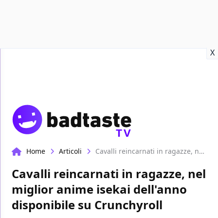
Recensioni
Format video
Marvel
Netflix
Disney+
Prime
X
TV
Home
Articoli
Cavalli reincarnati in ragazze, nel miglior anime isekai dell'anno disponibile su Crunchyroll
Cavalli reincarnati in ragazze, nel
miglior anime isekai dell'anno
disponibile su Crunchyroll