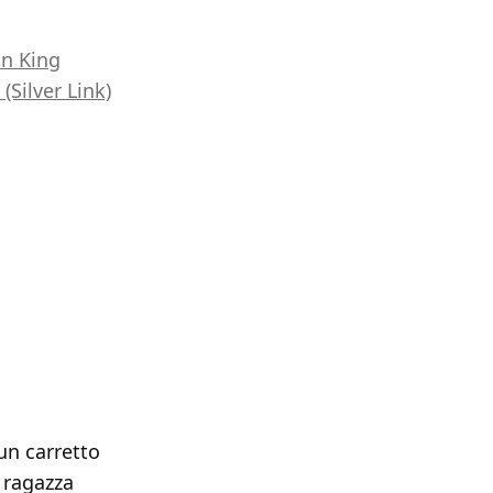
on King
Silver Link)
un carretto
a ragazza