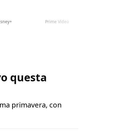
isney+
Prime Video
ivo questa
sima primavera, con