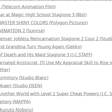
 (Telecom Animation Film)
lar at Magic High School Stagione 3 (8bit)
@STER SHINY COLORS (Polygon Pictures)
NIMATION 2 (Sunrise)
nsei: Jobless Reincarnation Stagione 2 Cour 2 (Studi
nd Grandma Turn Young Again (Gekko)
f Death and His Maid Stagione 3 (J.C.STAFF)
rnated Aristocrat, I’ll Use My Appraisal Skill to Rise 
ther)
rmitory (Studio Blanc)
kaeri (Studio DEEN)
 Another World with Level 2 Super Cheat Powers (J.C. 
attery (MAPPA)
(Okuruto Noboru)