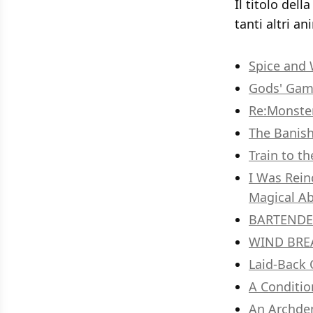
Il titolo dell
tanti altri a
Spice and 
Gods' Gam
Re:Monster
The Banish
Train to t
I Was Rein
Magical Ab
BARTENDER 
WIND BREA
Laid-Back 
A Condition
An Archdem