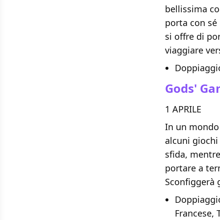
bellissima c
porta con sé 
si offre di po
viaggiare ve
Doppiaggio
Gods' Ga
1 APRILE
In un mondo p
alcuni giochi 
sfida, mentre
portare a ter
Sconfiggerà g
Doppiaggio
Francese,