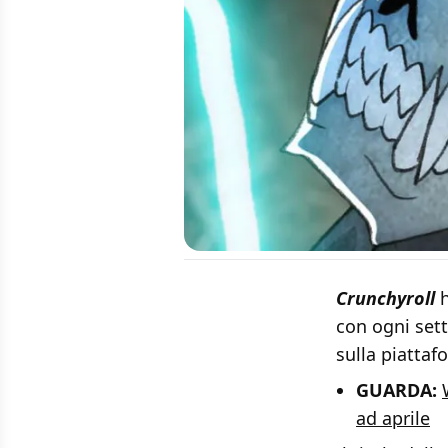
Crunchyroll
h
con ogni set
sulla piattaf
GUARDA:
ad aprile