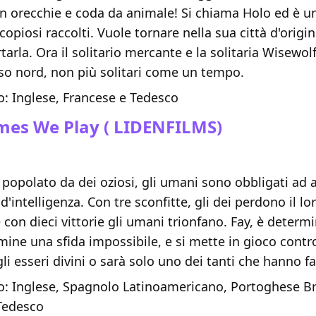
on orecchie e coda da animale! Si chiama Holo ed è u
copiosi raccolti. Vuole tornare nella sua città d'orig
rtarla. Ora il solitario mercante e la solitaria Wisewol
rso nord, non più solitari come un tempo.
: Inglese, Francese e Tedesco
mes We Play
( LIDENFILMS)
opolato da dei oziosi, gli umani sono obbligati ad af
d'intelligenza. Con tre sconfitte, gli dei perdono il lor
 con dieci vittorie gli umani trionfano. Fay, è determ
mine una sfida impossibile, e si mette in gioco contro 
li esseri divini o sarà solo uno dei tanti che hanno fa
: Inglese, Spagnolo Latinoamericano, Portoghese Br
 Tedesco