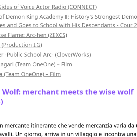
ides of Voice Actor Radio (CONNECT)
 of Demon King Academy Ⅱ: History's Strongest Dem
es and Goes to School with His Descendants - Cour 2 (
e Flame: Arc-hen (ZEXCS)
 (Production I.G)
er -Public School Arc- (CloverWorks)
agari (Team OneOne) – Film
a (Team OneOne) – Film
d Wolf: merchant meets the wise wolf
)
n mercante itinerante che vende mercanzia varia da 
avalli. Un giorno, arriva in un villaggio e incontra un