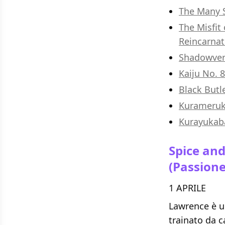
The Many S
The Misfit
Reincarnat
Shadowvers
Kaiju No. 8
Black Butl
Kurameruk
Kurayukab
Spice an
(Passione
1 APRILE
Lawrence è u
trainato da c