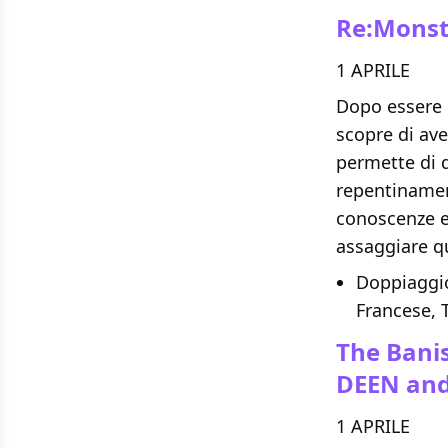
Re:Monst
1 APRILE
Dopo essere 
scopre di ave
permette di d
repentinamen
conoscenze e
assaggiare 
Doppiaggio
Francese,
The Bani
DEEN and
1 APRILE