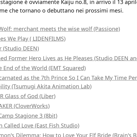
a stagione è ovviamente Kaiju no.8, in arrivo il 13 apri
nime che tornano o debuttano nei prossimi mesi.
Wolf: merchant meets the wise wolf (Passione)
es We Play ( LIDENFILMS)
 (Studio DEEN)
ed Former Hero Lives as He Pleases (Studio DEEN an
he End of the World (EMT Squared)
carnated as the 7th Prince So I Can Take My Time Pe
ility (Tsumugi Akita Animation Lab)
Glass of God (Liber)
KER (CloverWorks)
Camp Stagione 3 (8bit)
 Called Love (East Fish Studio)
on's Dilemma: How to Love Your Elf Bride (Brain's B