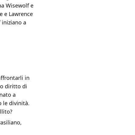
na Wisewolf e
ine e Lawrence
f iniziano a
frontarli in
o diritto di
inato a
le divinità.
llito?
asiliano,