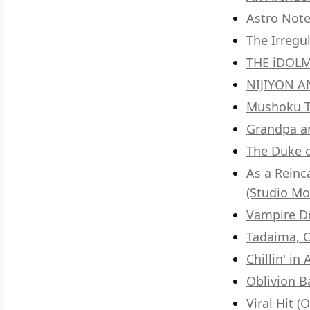
Astro Note
The Irregu
THE iDOLM
NIJIYON A
Mushoku Te
Grandpa a
The Duke o
As a Reinca
(Studio Mo
Vampire Do
Tadaima, O
Chillin' in
Oblivion B
Viral Hit 