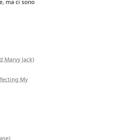
le, ma ci sono
d Marvy Jack)
rfecting My
ase)