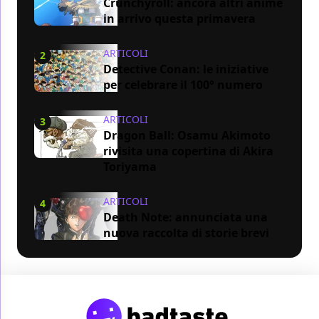
Crunchyroll: ancora altri anime
in arrivo questa primavera
ARTICOLI
2
Detective Conan: le iniziative
per celebrare il 100° numero
ARTICOLI
3
Dragon Ball: Osamu Akimoto
rivisita una copertina di Akira
Toriyama
ARTICOLI
4
Death Note: annunciata una
nuova raccolta di storie brevi