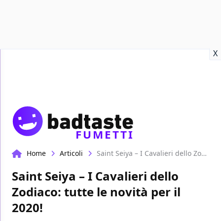
Recensioni
Format video
Marvel
Netflix
Disney+
Prime
X
FUMETTI
Home
Articoli
Saint Seiya – I Cavalieri dello Zodiaco: tutte le novità per il 2020!
Saint Seiya – I Cavalieri dello
Zodiaco: tutte le novità per il
2020!