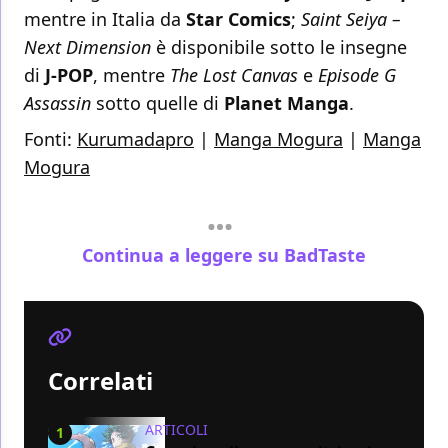
mentre in Italia da
Star Comics
;
Saint Seiya –
Next Dimension
è disponibile sotto le insegne
di
J-POP
, mentre
The Lost Canvas
e
Episode G
Assassin
sotto quelle di
Planet Manga
.
Fonti:
Kurumadapro
|
Manga Mogura
|
Manga
Mogura
Continua a leggere su BadTaste
Correlati
ARTICOLI
1