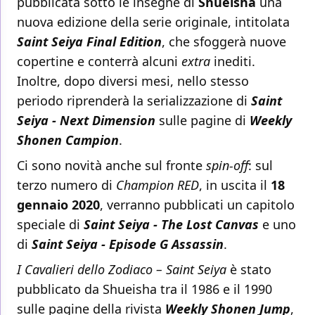
pubblicata sotto le insegne di
Shueisha
una
nuova edizione della serie originale, intitolata
Saint Seiya Final Edition
, che sfoggerà nuove
copertine e conterrà alcuni
extra
inediti.
Inoltre, dopo diversi mesi, nello stesso
periodo riprenderà la serializzazione di
Saint
Seiya - Next Dimension
sulle pagine di
Weekly
Shonen Campion
.
Ci sono novità anche sul fronte
spin-off
: sul
terzo numero di
Champion RED
, in uscita il
18
gennaio 2020
, verranno pubblicati un capitolo
speciale di
Saint Seiya - The Lost Canvas
e uno
di
Saint Seiya - Episode G Assassin
.
I Cavalieri dello Zodiaco – Saint Seiya
è stato
pubblicato da Shueisha tra il 1986 e il 1990
sulle pagine della rivista
Weekly Shonen Jump
,