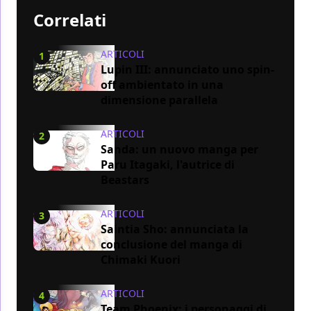
Correlati
ARTICOLI
1
Lupin III: annunciato uno spin-
off ambientato in una
dimensione parallela
ARTICOLI
2
Sanda: un nuovo manga per
Paru Itagaki, l'autrice di
Beastars
ARTICOLI
3
Saintia Sho: annunciata la
conclusione del manga di
Chimaki Kuori
ARTICOLI
4
Team Phoenix: i personaggi di