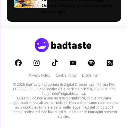
Osamu Tezuka si incontrano in
un manga
Privacy Policy
Cookie Policy
Disclaimer
© 2026 BadTaste.it proprietà di
Digital Dreams s.r.l.
- Partita IVA:
11885930963 - Sede legale: Via Alberico Albricci 8, 20122 Milano
Italy -
info@digitaldreams.it
Questo blog non è una testata giornalistica, in quanto viene
aggiornato senza alcuna periodicità. Non può pertanto considerarsi
un prodotto editoriale ai sensi della legge n. 62 del 07.03.2001
Photo Credits: l’editore ha i diritti di utilizzo delle immagini presenti
sul sito.