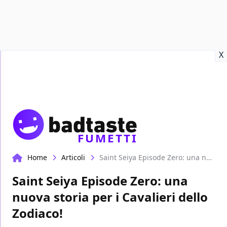
Recensioni
Format video
Marvel
Netflix
Disney+
Prime
X
FUMETTI
Home
Articoli
Saint Seiya Episode Zero: una nuova storia per i Cavalieri dello Zodiaco!
Saint Seiya Episode Zero: una
nuova storia per i Cavalieri dello
Zodiaco!