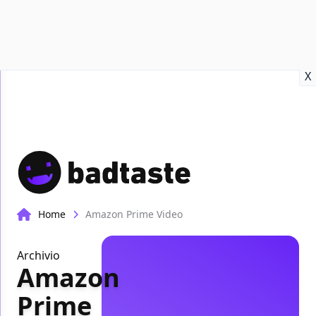
Recensioni
Format video
Marvel
Netflix
Disney+
Prime
X
Home
Amazon Prime Video
Archivio
Amazon
Prime