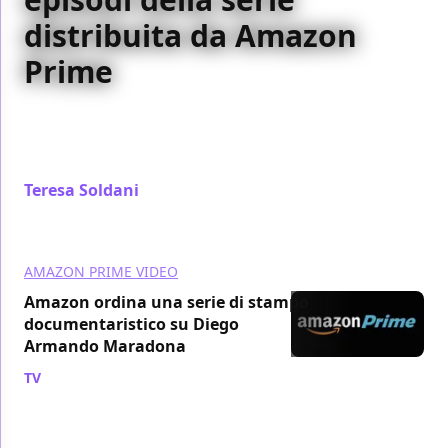
distribuita da Amazon
Prime
La nostra recensione dei primi episodi di Dietland la
nuova serie con Julianna Margulies distribuita in
Italia da Amazon Prime Video a partire dal 5 giugno
Teresa Soldani
/ 21 mag 2018
AMAZON PRIME VIDEO
Amazon ordina una serie di stampo
documentaristico su Diego
Armando Maradona
TV
/ 18 mag 2018