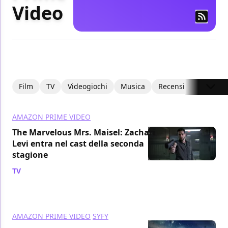
Video
Film
TV
Videogiochi
Musica
Recensioni
Focus
AMAZON PRIME VIDEO
The Marvelous Mrs. Maisel: Zachari
Levi entra nel cast della seconda
stagione
TV
/ 23 mag 2018
AMAZON PRIME VIDEO
SYFY