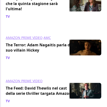
che la quinta stagione sarà
l'ultima!
TV
/ 07 mag 2018
AMAZON PRIME VIDEO
AMC
The Terror: Adam Nagaitis parla del
suo villain Hickey
TV
/ 06 mag 2018
AMAZON PRIME VIDEO
The Feed: David Thewlis nel cast
della serie thriller targata Amazon
TV
/ 04 mag 2018