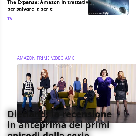
The Expanse: Amazon in trattative
per salvare la serie
TV
/ 22 mag 2018
AMAZON PRIME VIDEO
AMC
Dietland: la recensione
in anteprima dei primi
episodi della serie