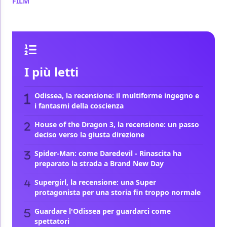
FILM
/ 03 ago
I più letti
Odissea, la recensione: il multiforme ingegno e
i fantasmi della coscienza
House of the Dragon 3, la recensione: un passo
deciso verso la giusta direzione
Spider-Man: come Daredevil - Rinascita ha
preparato la strada a Brand New Day
Supergirl, la recensione: una Super
protagonista per una storia fin troppo normale
Guardare l'Odissea per guardarci come
spettatori