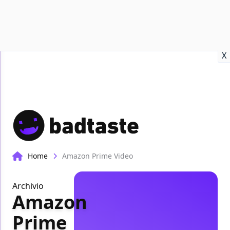
Recensioni
Format video
Marvel
Netflix
Disney+
Prime
X
Home
Amazon Prime Video
Archivio
Amazon
Prime