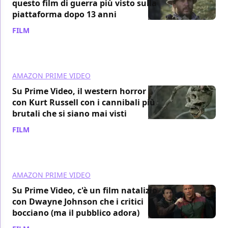
questo film di guerra più visto sulla
piattaforma dopo 13 anni
FILM
/ 03 ago
AMAZON PRIME VIDEO
Su Prime Video, il western horror
con Kurt Russell con i cannibali più
brutali che si siano mai visti
FILM
/ 03 ago
AMAZON PRIME VIDEO
Su Prime Video, c'è un film natalizio
con Dwayne Johnson che i critici
bocciano (ma il pubblico adora)