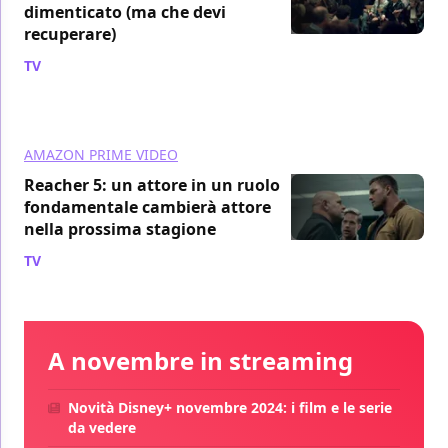
dimenticato (ma che devi
recuperare)
TV
/ 02 ago
AMAZON PRIME VIDEO
Reacher 5: un attore in un ruolo
fondamentale cambierà attore
nella prossima stagione
TV
/ 02 ago
A novembre in streaming
Novità Disney+ novembre 2024: i film e le serie
da vedere