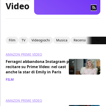
Video
Film
TV
Videogiochi
Musica
Recensioni
Focus
AMAZON PRIME VIDEO
Ferragni abbandona Instagram per
recitare su Prime Video: nel cast
anche la star di Emily in Paris
FILM
/ 05 ago
AMAZON PRIME VIDEO