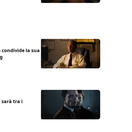
 condivide la sua idea
ng
sarà tra i