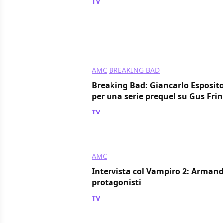
TV
/ 20 mar 2024
AMC
BREAKING BAD
Breaking Bad: Giancarlo Esposito
per una serie prequel su Gus Fri
TV
/ 20 mar 2024
AMC
Intervista col Vampiro 2: Armand 
protagonisti
TV
/ 19 mar 2024