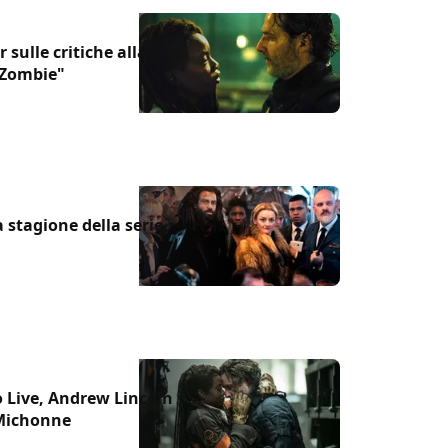
sulle critiche alla
 Zombie"
 stagione della serie
 Live, Andrew Lincoln
 Michonne