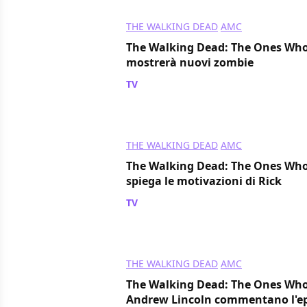
THE WALKING DEAD
AMC
The Walking Dead: The Ones Who L
mostrerà nuovi zombie
TV
/ 19 mar 2024
THE WALKING DEAD
AMC
The Walking Dead: The Ones Who L
spiega le motivazioni di Rick
TV
/ 19 mar 2024
THE WALKING DEAD
AMC
The Walking Dead: The Ones Who 
Andrew Lincoln commentano l'ep