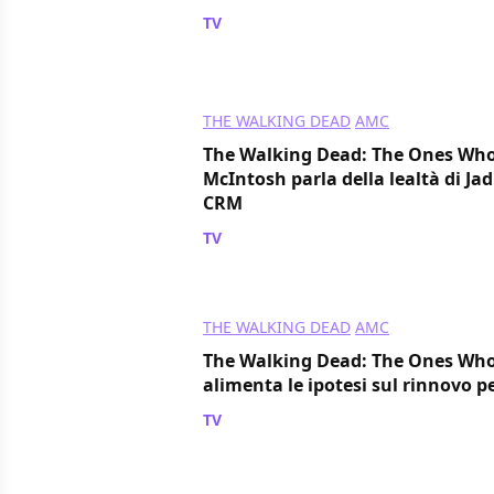
TV
/ 19 mar 2024
THE WALKING DEAD
AMC
The Walking Dead: The Ones Who
McIntosh parla della lealtà di Jad
CRM
TV
/ 18 mar 2024
THE WALKING DEAD
AMC
The Walking Dead: The Ones Who 
alimenta le ipotesi sul rinnovo pe
TV
/ 18 mar 2024