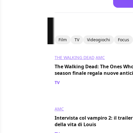
Film
TV
Videogiochi
Focus
THE WALKING DEAD
AMC
The Walking Dead: The Ones Who Li
season finale regala nuove antic
TV
/ 25 mar 2024
AMC
Intervista col vampiro 2: il trail
della vita di Louis