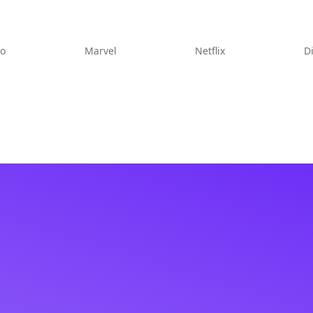
eo
Marvel
Netflix
D