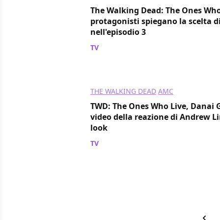
The Walking Dead: The Ones Who 
protagonisti spiegano la scelta 
nell'episodio 3
TV
/ 11 mar 2024
THE WALKING DEAD
AMC
TWD: The Ones Who Live, Danai Gu
video della reazione di Andrew L
look
TV
/ 11 mar 2024