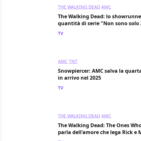
THE WALKING DEAD
AMC
The Walking Dead: lo showrunner 
quantità di serie "Non sono solo
TV
/ 16 mar 2024
AMC
TNT
Snowpiercer: AMC salva la quarta
in arrivo nel 2025
TV
/ 15 mar 2024
THE WALKING DEAD
AMC
The Walking Dead: The Ones Who
parla dell'amore che lega Rick e