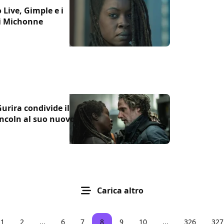
Live, Gimple e i
di Michonne
rira condivide il
incoln al suo nuovo
Carica altro
1
2
...
6
7
8
9
10
...
326
327