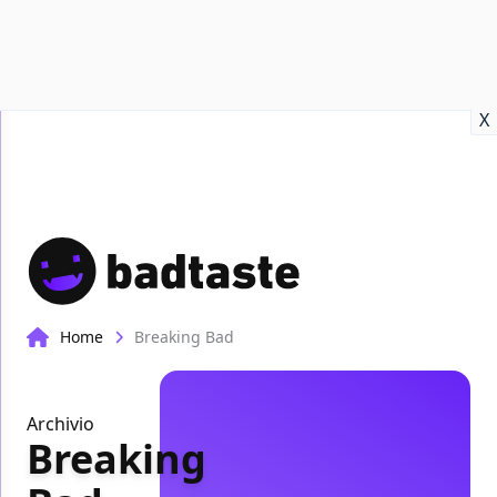
Recensioni
Format video
Marvel
Netflix
Disney+
Prime
X
Home
Breaking Bad
Archivio
Breaking