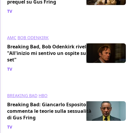
prequel su Gus Fring
TV
/ 20 mar 2024
AMC
BOB ODENKIRK
Breaking Bad, Bob Odenkirk rivela:
"All'inizio mi sentivo un ospite sul
set"
TV
/ 01 mar 2024
BREAKING BAD
HBO
Breaking Bad: Giancarlo Esposito
commenta le teorie sulla sessualità
di Gus Fring
TV
/ 05 feb 2024