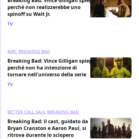
Breaking Bad: Vince Gilligan spiega
perché non realizzerebbe uno
spinoff su Walt Jr.
TV
/ 06 ott 2023
AMC
BREAKING BAD
Breaking Bad: Vince Gilligan spiega
perché non ha intenzione di
tornare nell'universo della serie
TV
/ 06 ott 2023
BETTER CALL SAUL
BREAKING BAD
Breaking Bad: il cast, guidato da
Bryan Cranston e Aaron Paul, si
ritrova durante lo sciopero