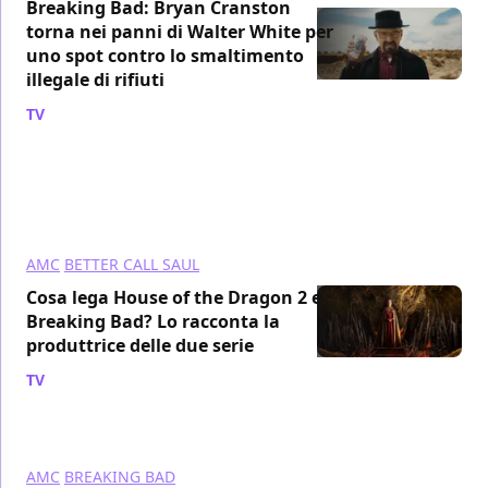
Breaking Bad: Bryan Cranston
torna nei panni di Walter White per
uno spot contro lo smaltimento
illegale di rifiuti
TV
/ 21 ott 2024
AMC
BETTER CALL SAUL
Cosa lega House of the Dragon 2 e
Breaking Bad? Lo racconta la
produttrice delle due serie
TV
/ 04 ago 2024
AMC
BREAKING BAD