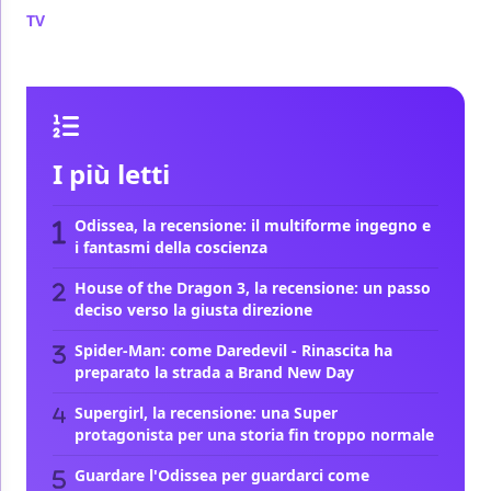
TV
/ 31 ago 2023
I più letti
Odissea, la recensione: il multiforme ingegno e
i fantasmi della coscienza
House of the Dragon 3, la recensione: un passo
deciso verso la giusta direzione
Spider-Man: come Daredevil - Rinascita ha
preparato la strada a Brand New Day
Supergirl, la recensione: una Super
protagonista per una storia fin troppo normale
Guardare l'Odissea per guardarci come