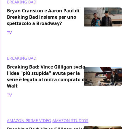
BREAKING BAD
Bryan Cranston e Aaron Paul di
Breaking Bad insieme per uno
spettacolo a Broadway?
TV
/ 29 ott 2023
BREAKING BAD
Breaking Bad: Vince Gilligan svela
l'idea "più stupida" avuta per la
serie è legata al mitra comprato da
Walt
TV
/ 11 ott 2023
AMAZON PRIME VIDEO
AMAZON STUDIOS