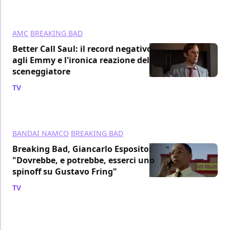
AMC
BREAKING BAD
Better Call Saul: il record negativo
agli Emmy e l'ironica reazione dello
sceneggiatore
TV
/ 17 gen 2024
BANDAI NAMCO
BREAKING BAD
Breaking Bad, Giancarlo Esposito:
"Dovrebbe, e potrebbe, esserci uno
spinoff su Gustavo Fring"
TV
/ 17 gen 2024