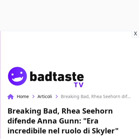
Recensioni
Format video
Marvel
Netflix
Disney+
Prime
X
TV
Home
Articoli
Breaking Bad, Rhea Seehorn difende Anna Gunn: "Era incredibile nel ruolo di Skyler"
Breaking Bad, Rhea Seehorn
difende Anna Gunn: "Era
incredibile nel ruolo di Skyler"