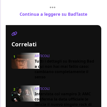
Continua a leggere su BadTaste
Correlati
ARTICOLI
1
Tutti i dettagli su Breaking Bad
a cui non hai mai fatto caso:
cambiano completamente il
senso
ARTICOLI
2
Intervista col vampiro 3: AMC
conferma la data ufficiale (e
lancia il nuovo singolo rock di