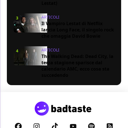
Lestat)
ARTICOLI
3
Il Vampiro Lestat di Netflix
lancia Long Face, il singolo rock
che omaggia David Bowie
ARTICOLI
4
The Walking Dead: Dead City, la
terza stagione sparisce dal
calendario AMC, ecco cosa sta
succedendo