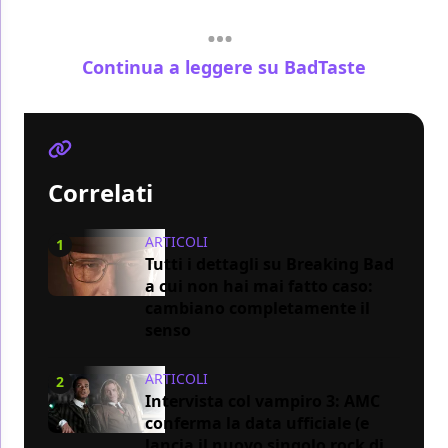
Continua a leggere su BadTaste
Correlati
ARTICOLI
1
Tutti i dettagli su Breaking Bad
a cui non hai mai fatto caso:
cambiano completamente il
senso
ARTICOLI
2
Intervista col vampiro 3: AMC
conferma la data ufficiale (e
lancia il nuovo singolo rock di