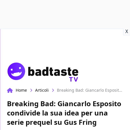
Recensioni
Format video
Marvel
Netflix
Disney+
Prime
X
TV
Home
Articoli
Breaking Bad: Giancarlo Esposito condivide la sua idea per una serie prequel su Gus Fring
Breaking Bad: Giancarlo Esposito
condivide la sua idea per una
serie prequel su Gus Fring