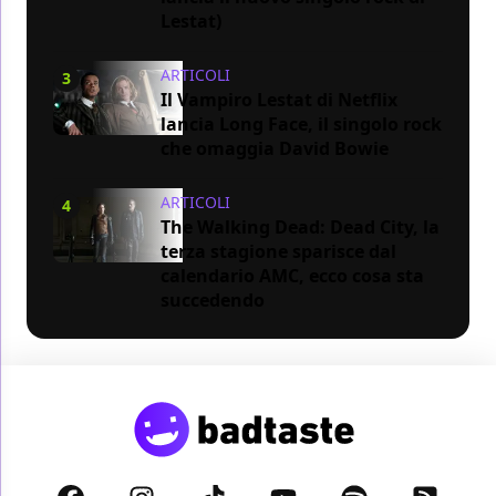
Lestat)
ARTICOLI
3
Il Vampiro Lestat di Netflix
lancia Long Face, il singolo rock
che omaggia David Bowie
ARTICOLI
4
The Walking Dead: Dead City, la
terza stagione sparisce dal
calendario AMC, ecco cosa sta
succedendo