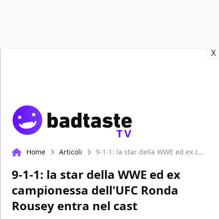
Recensioni
Format video
Marvel
Netflix
Disney+
Prime
X
TV
Home
Articoli
9-1-1: la star della WWE ed ex campionessa dell'UFC Ronda Rousey entra nel cast
9-1-1: la star della WWE ed ex
campionessa dell'UFC Ronda
Rousey entra nel cast