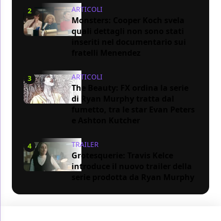
ARTICOLI
2
Monsters: Cooper Koch svela
quali dettagli non sono stati
inseriti nel documentario sui
fratelli Menendez
ARTICOLI
3
The Beauty: FX ordina la serie
di Ryan Murphy tratta dal
fumetto, tra le star Evan Peters
e Ashton Kutcher
TRAILER
4
Grotesquerie: Travis Kelce
introduce il nuovo trailer della
serie prodotta da Ryan Murphy