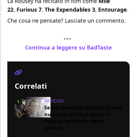
La Rousey ha recitato in film come
Mile
22
,
Furious 7
,
The Expendables 3
,
Entourage
.
Che cosa ne pensate? Lasciate un commento.
Continua a leggere su BadTaste
Correlati
ARTICOLI
1
Se ami American Psycho questa
nuova serie ti farà gelare il
sangue (ed è dello stesso
autore)