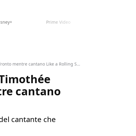
isney+
Prime Video
A Complete Unknown: un video mostra Timothée Chalamet e Bob Dylan a confronto mentre cantano Like a Rolling Stone
 Timothée
tre cantano
 del cantante che