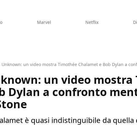
eo
Marvel
Netflix
D
known: un video mostra
b Dylan a confronto men
Stone
lamet è quasi indistinguibile da quella