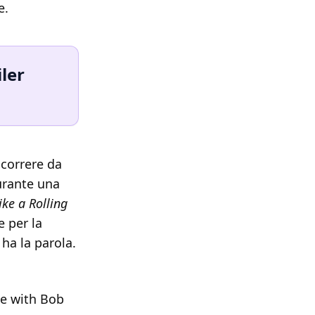
e.
ler
scorrere da
durante una
ke a Rolling
e per la
 ha la parola.
de with Bob