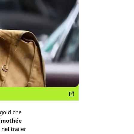
ngold che
imothée
nel trailer