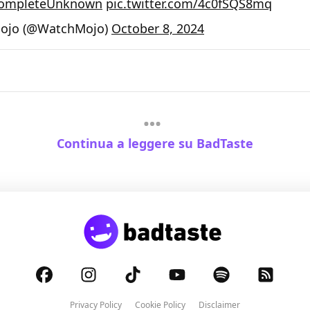
ompleteUnknown
pic.twitter.com/4c0fSQS8mq
ojo (@WatchMojo)
October 8, 2024
Continua a leggere su BadTaste
Privacy Policy
Cookie Policy
Disclaimer