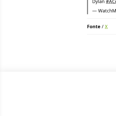
Dylan
#AC
— WatchM
Fonte
/
X