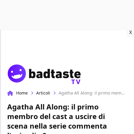
Recensioni
Format video
Marvel
Netflix
Disney+
Prime
X
TV
Home
Articoli
Agatha All Along: il primo membro del cast a uscire di scena nella serie commenta l'episodio 3
Agatha All Along: il primo
membro del cast a uscire di
scena nella serie commenta