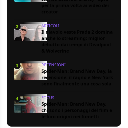
per la prima volta ai video dei
creator
ARTICOLI
2
Il diavolo veste Prada 2 domina
anche lo streaming: miglior
debutto dai tempi di Deadpool
& Wolverine
RECENSIONI
3
Spider-Man: Brand New Day, la
recensione: il ragno e New York
sono finalmente una cosa sola
FOCUS
4
Spider-Man: Brand New Day,
chi sono i personaggi del film e
le loro origini nei fumetti