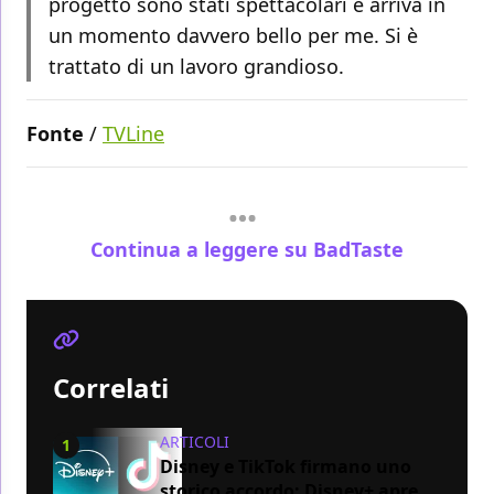
progetto sono stati spettacolari e arriva in
un momento davvero bello per me. Si è
trattato di un lavoro grandioso.
Fonte
/
TVLine
Continua a leggere su BadTaste
Correlati
ARTICOLI
1
Disney e TikTok firmano uno
storico accordo: Disney+ apre