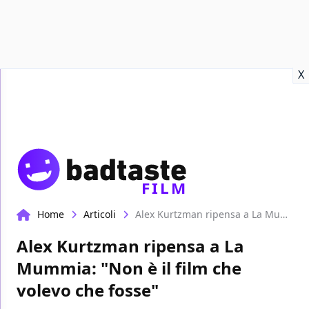
Recensioni
Format video
Marvel
Netflix
Disney+
Prime
X
FILM
Home
Articoli
Alex Kurtzman ripensa a La Mummia: "Non è il film che volevo che fosse"
Alex Kurtzman ripensa a La
Mummia: "Non è il film che
volevo che fosse"