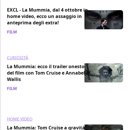
EXCL - La Mummia, dal 4 ottobre in
home video, ecco un assaggio in
anteprima degli extra!
FILM
/ 26 set 2017
CURIOSITÀ
La Mummia: ecco il trailer onesto
del film con Tom Cruise e Annabelle
Wallis
FILM
/ 16 set 2017
HOME VIDEO
La Mummia: Tom Cruise a gravità