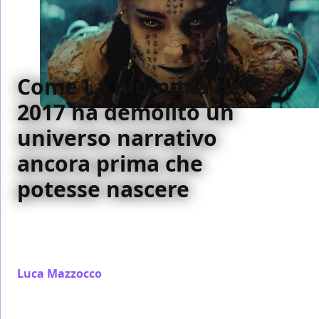
Come La mummia del
2017 ha demolito un
universo narrativo
ancora prima che
potesse nascere
La mummia del 2017 non è riuscita a piantare solide
fondamenta per il Dark Universe voluto da Universal
Pictures
Luca Mazzocco
/ 10 lug 2022