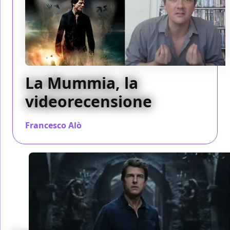
La Mummia, la
videorecensione
Francesco Alò
/ 08 giu 2017