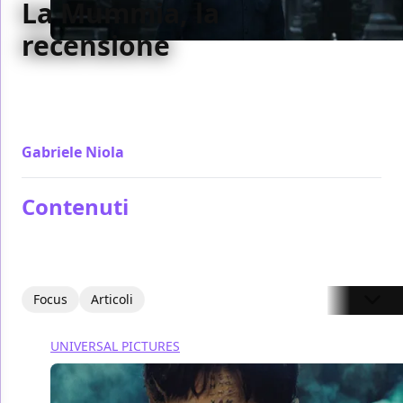
La Mummia, la
recensione
Pensato come una origin story mascherata da film
d'avventura, La Mummia è un calcio d'inizio di un
nuovo universo condiviso che lascia soddisfatti
Gabriele Niola
/ 08 giu 2017
Contenuti
Focus
Articoli
UNIVERSAL PICTURES