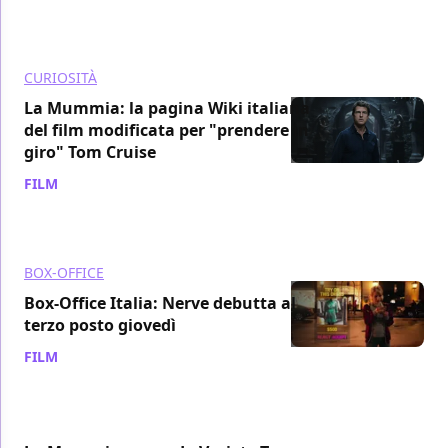
CURIOSITÀ
La Mummia: la pagina Wiki italiana
del film modificata per "prendere in
giro" Tom Cruise
FILM
/ 16 giu 2017
BOX-OFFICE
Box-Office Italia: Nerve debutta al
terzo posto giovedì
FILM
/ 16 giu 2017