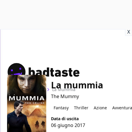
Recensioni
Format video
Marvel
Netflix
Disney+
Prime
X
La mummia
Home
Film
La Mummia
The Mummy
Fantasy
Thriller
Azione
Avventur
Data di uscita
06 giugno 2017