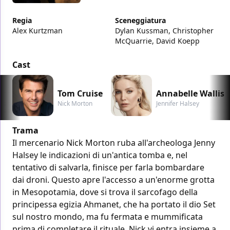
Regia
Sceneggiatura
Alex Kurtzman
Dylan Kussman, Christopher
McQuarrie, David Koepp
Cast
Tom Cruise
Annabelle Wallis
Nick Morton
Jennifer Halsey
Trama
Il mercenario Nick Morton ruba all'archeologa Jenny
Halsey le indicazioni di un'antica tomba e, nel
tentativo di salvarla, finisce per farla bombardare
dai droni. Questo apre l'accesso a un'enorme grotta
in Mesopotamia, dove si trova il sarcofago della
principessa egizia Ahmanet, che ha portato il dio Set
sul nostro mondo, ma fu fermata e mummificata
prima di completare il rituale. Nick vi entra insieme a