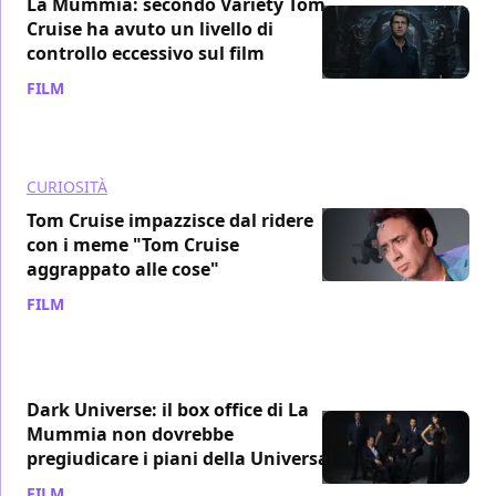
La Mummia: secondo Variety Tom
Cruise ha avuto un livello di
controllo eccessivo sul film
FILM
/ 15 giu 2017
CURIOSITÀ
Tom Cruise impazzisce dal ridere
con i meme "Tom Cruise
aggrappato alle cose"
FILM
/ 14 giu 2017
Dark Universe: il box office di La
Mummia non dovrebbe
pregiudicare i piani della Universal
FILM
/ 13 giu 2017