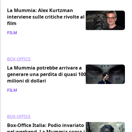
La Mummia: Alex Kurtzman
interviene sulle critiche rivolte al
film
FILM
/ 21 giu 2017
BOX-OFFICE
La Mummia potrebbe arrivare a
generare una perdita di quasi 100
milioni di dollari
FILM
/ 20 giu 2017
BOX-OFFICE
Box-Office Italia: Podio invariato
nel weekend, La Mummia sopra i