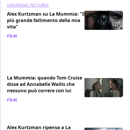
UNIVERSAL PICTURES
Alex Kurtzman su La Mummia: "Il
più grande fallimento della mia
vita"
FILM
/ 24 apr 2022
La Mummia: quando Tom Cruise
disse ad Annabelle Wallis che
nessuno può correre con lui
FILM
/ 16 ago 2020
Alex Kurtzman ripensa a La