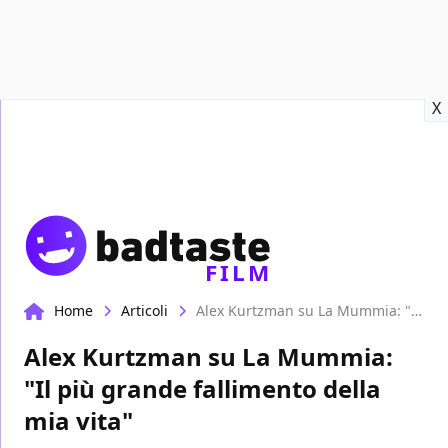
Recensioni
Format video
Marvel
Netflix
Disney+
Prime
X
FILM
Home
Articoli
Alex Kurtzman su La Mummia: "Il più grande fallimento della mia vita"
Alex Kurtzman su La Mummia:
"Il più grande fallimento della
mia vita"