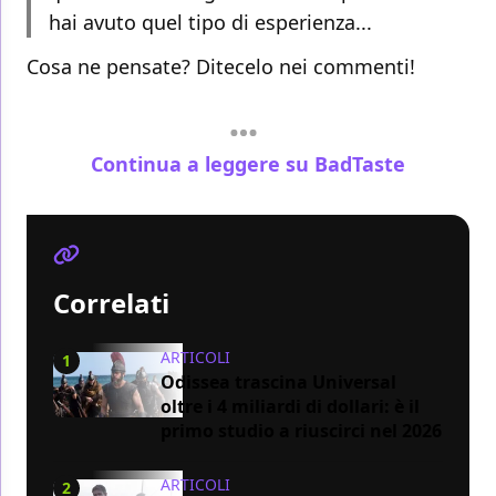
hai avuto quel tipo di esperienza...
Cosa ne pensate? Ditecelo nei commenti!
Continua a leggere su BadTaste
Correlati
ARTICOLI
1
Odissea trascina Universal
oltre i 4 miliardi di dollari: è il
primo studio a riuscirci nel 2026
ARTICOLI
2