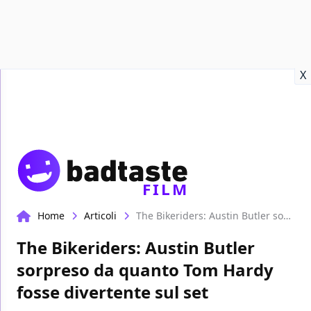
Recensioni
Format video
Marvel
Netflix
Disney+
Prime
X
FILM
Home
Articoli
The Bikeriders: Austin Butler sorpreso da quanto Tom Hardy fosse divertente sul set
The Bikeriders: Austin Butler
sorpreso da quanto Tom Hardy
fosse divertente sul set