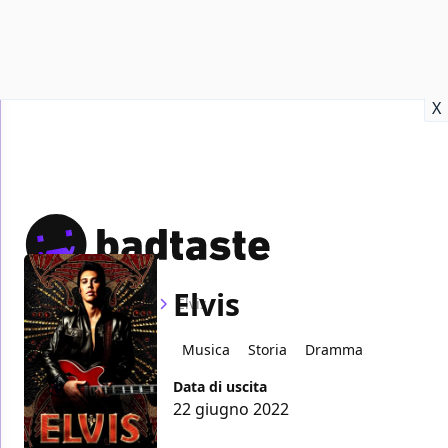
Recensioni
Format video
Marvel
Netflix
Disney+
Prime
X
Elvis
Home
Film
Elvis
Musica
Storia
Dramma
Data di uscita
22 giugno 2022