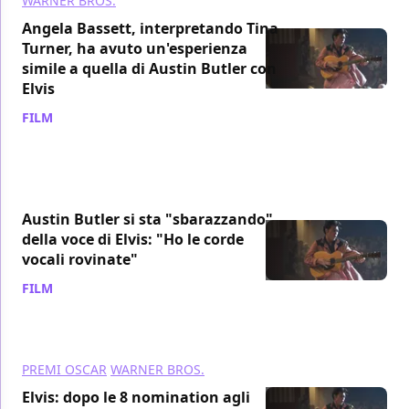
WARNER BROS.
Angela Bassett, interpretando Tina
Turner, ha avuto un'esperienza
simile a quella di Austin Butler con
Elvis
FILM
/ 19 feb 2023
Austin Butler si sta "sbarazzando"
della voce di Elvis: "Ho le corde
vocali rovinate"
FILM
/ 04 feb 2023
PREMI OSCAR
WARNER BROS.
Elvis: dopo le 8 nomination agli