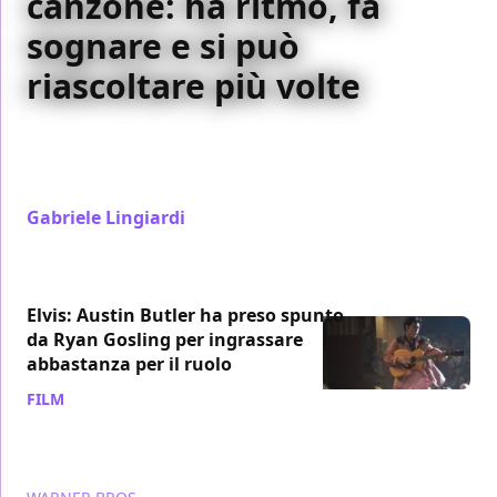
canzone: ha ritmo, fa
sognare e si può
riascoltare più volte
Elvis è estenuante come un concerto, si arriva alla
fine stanchissimi, ma con la voglia di ritornare in
quell'esperienza musicale
Gabriele Lingiardi
/ 26 feb 2023
Elvis: Austin Butler ha preso spunto
da Ryan Gosling per ingrassare
abbastanza per il ruolo
FILM
/ 20 feb 2023