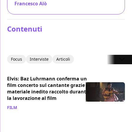
Francesco Alò
/ 25 mag 2022
Contenuti
Focus
Interviste
Articoli
Elvis: Baz Luhrmann conferma un
film concerto sul cantante grazie al
materiale inedito raccolto durante
la lavorazione al film
FILM
/ 07 mag 2024