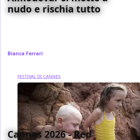
nudo e rischia tutto
Con Amarga Navidad, Pedro Almodóvar firma il suo
film più coraggioso e spiazzante: un'autoanalisi
spietata sul fare cinema, sull'invecchiare
creativamente e sulla paura di sbagliare.
Bianca Ferrari
/ 21 mag
FESTIVAL DI CANNES
Cannes 2026 - Red