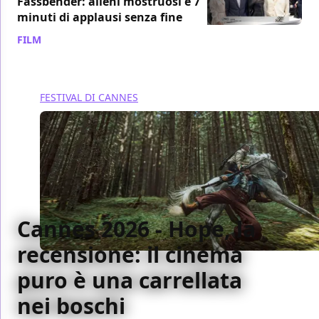
Fassbender: alieni mostruosi e 7
minuti di applausi senza fine
FILM
/ 21 mag
FESTIVAL DI CANNES
Cannes 2026 - Hope, la
recensione: il cinema
puro è una carrellata
nei boschi