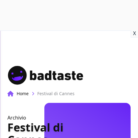
Recensioni
Format video
Marvel
Netflix
Disney+
Prime
X
Home
Festival di Cannes
Archivio
Festival di