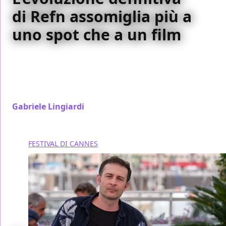
di Refn assomiglia più a
uno spot che a un film
Il ritorno di Refn sul grande schermo è una delle
visioni più faticose dell'anno. Tanto stile, poche
emozioni, per un'opera che segna un'altra tappa
della metamorfosi del suo autore.
Gabriele Lingiardi
/ 20 mag
FESTIVAL DI CANNES