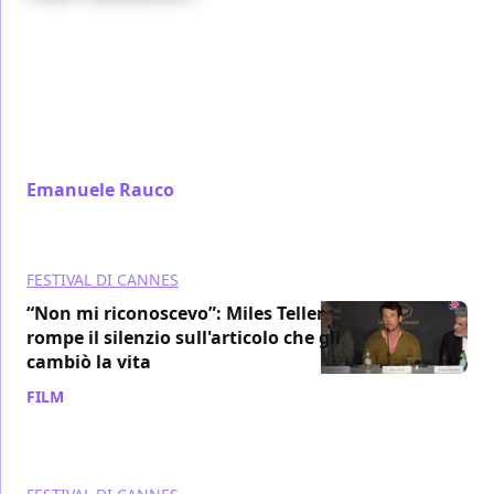
Hope, il film più costoso mai prodotto in Corea del
Sud, è un'opera apocalittica e travolgente firmata da
Na Hong-jin: un'invasione aliena raccontata con
potenza visiva straordinaria, ironia di genere e un
senso dell'immagine in movimento da far lustrare gli
occhi
Emanuele Rauco
/ 20 mag
FESTIVAL DI CANNES
“Non mi riconoscevo”: Miles Teller
rompe il silenzio sull'articolo che gli
cambiò la vita
FILM
/ 20 mag