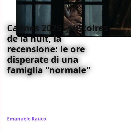
Cannes 2026 - Histoires
de la nuit, la
recensione: le ore
disperate di una
famiglia "normale"
Histoires de la nuit di Léa Mysius, in concorso a
Cannes 2026, è un home invasion thriller tratto dal
romanzo di Laurent Mauvignier: tensione, ritratti
familiari e una regia asciutta per un film che sa a chi
vuole parlare
Emanuele Rauco
/ 22 mag