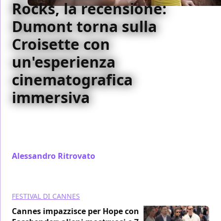
Rocks, la recensione:
Dumont torna sulla
Croisette con
un'esperienza
cinematografica
immersiva
Cinque anni dopo il bellissimo France, Bruno
Dumont torna a Cannes nella sezione Quinzaine des
cinéastes con Red Rocks. Un film anche italiano.
Alessandro Ritrovato
/ 21 mag
FESTIVAL DI CANNES
Cannes impazzisce per Hope con