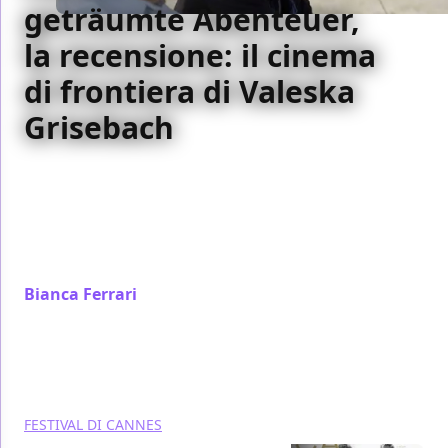
geträumte Abenteuer,
la recensione: il cinema
di frontiera di Valeska
Grisebach
In Das geträumte Abenteuer, Valeska Grisebach
torna al racconto di frontiera con un'indagine lenta
e ostica ambientata al confine tra Bulgaria, Grecia e
Turchia, dove un'archeologa riscopre il passato
oscuro della propria comunità
Bianca Ferrari
/ 26 mag
FESTIVAL DI CANNES