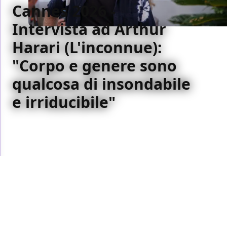
Cannes 2026 -
Intervista ad Arthur
Harari (L'inconnue):
"Corpo e genere sono
qualcosa di insondabile
e irriducibile"
Dalla Croisette, il regista parla di corpo, identità e
genere: "Faccio un film perché le persone lo vivano
come un'esperienza, non per scatenare una rissa."
Emanuele Rauco
/ 20 mag