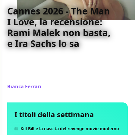
Cannes 2026 - The Man
I Love, la recensione:
Rami Malek non basta,
e Ira Sachs lo sa
The Man I Love di Ira Sachs vuole essere un dramma
intenso sull'AIDS, sull'arte e sulla morte, ma tra una
regia senza idee e un Rami Malek fuori parte, il film
non riesce a mantenere nessuna delle sue promesse
Bianca Ferrari
/ 21 mag
I titoli della settimana
Kill Bill e la nascita del revenge movie moderno