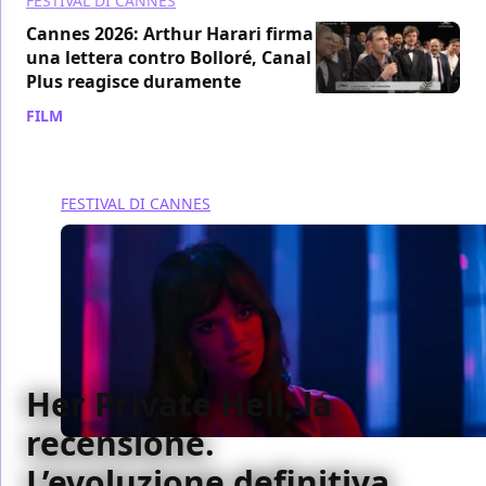
FESTIVAL DI CANNES
Cannes 2026: Arthur Harari firma
una lettera contro Bolloré, Canal
Plus reagisce duramente
FILM
/ 20 mag
FESTIVAL DI CANNES
Her Private Hell, la
recensione.
L’evoluzione definitiva