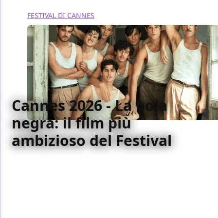
FESTIVAL DI CANNES
Cannes 2026 - La bola
negra: il film più
ambizioso del Festival
La bola negra, opera seconda del duo spagnolo Los
Javis presentata a Cannes, è un ambizioso
melodramma storico che attraversa 90 anni di storia
spagnola intrecciando il manoscritto incompiuto di
Lorca, la Guerra Civile e il presente, con
l'omosessualità come filo conduttore