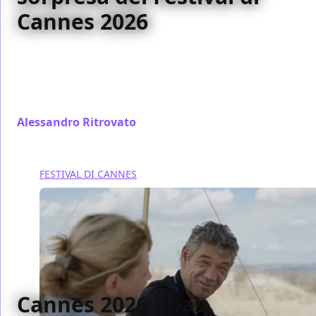
Cannes 2026
Acclamatissimo a Cannes 79 nella sezione Semaine
de la Crititique, La Gradiva è un teen movie
struggente e potentissimo. Già tra i migliori film
dell'anno.
Alessandro Ritrovato
/ 27 mag
FESTIVAL DI CANNES
Cannes 2026 - Das