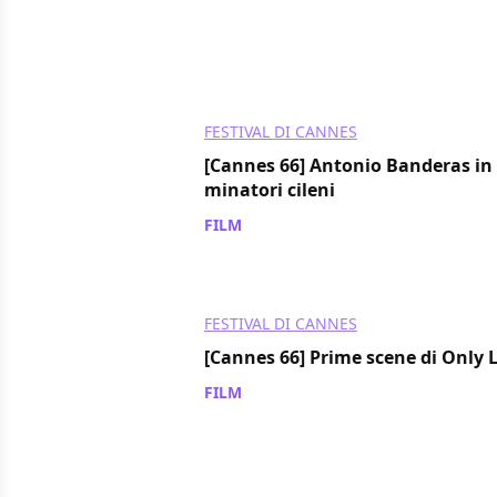
FESTIVAL DI CANNES
[Cannes 66] Antonio Banderas in T
minatori cileni
FILM
/ 19 mag 2013
FESTIVAL DI CANNES
[Cannes 66] Prime scene di Only L
FILM
/ 15 mag 2013