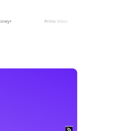
isney+
Prime Video