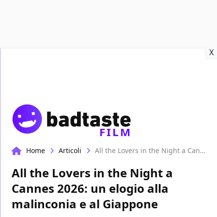
Recensioni
Format video
Marvel
Netflix
Disney+
Prime
X
FILM
Home
Articoli
All the Lovers in the Night a Cannes 2026: un elogio alla malinconia e al Giappone
All the Lovers in the Night a
Cannes 2026: un elogio alla
malinconia e al Giappone