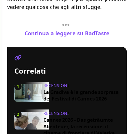
vedere qualcosa che agli altri sfugge.
Continua a leggere su BadTaste
Correlati
RECENSIONI
1
La Gradiva è la grande sorpresa
del Festival di Cannes 2026
RECENSIONI
2
Cannes 2026 - Das geträumte
Abenteuer, la recensione: il
cinema di frontiera di Valeska