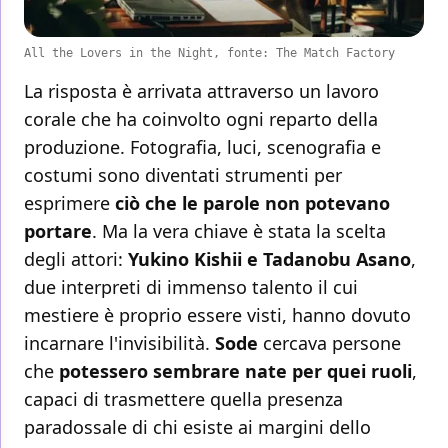
All the Lovers in the Night, fonte: The Match Factory
La risposta è arrivata attraverso un lavoro
corale che ha coinvolto ogni reparto della
produzione. Fotografia, luci, scenografia e
costumi sono diventati strumenti per
esprimere
ciò che le parole non potevano
portare
. Ma la vera chiave è stata la scelta
degli attori:
Yukino Kishii e Tadanobu Asano
,
due interpreti di immenso talento il cui
mestiere è proprio essere visti, hanno dovuto
incarnare l'invisibilità.
Sode
cercava persone
che
potessero sembrare nate per quei ruoli
,
capaci di trasmettere quella presenza
paradossale di chi esiste ai margini dello