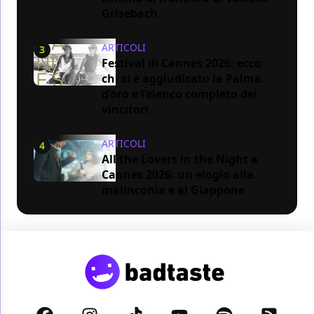
Grisebach
ARTICOLI
3
Festival di Cannes 2026: ecco
chi si è aggiudicato la Palma
d’oro e l’elenco completo dei
vincitori
ARTICOLI
4
All the Lovers in the Night a
Cannes 2026: un elogio alla
malinconia e al Giappone