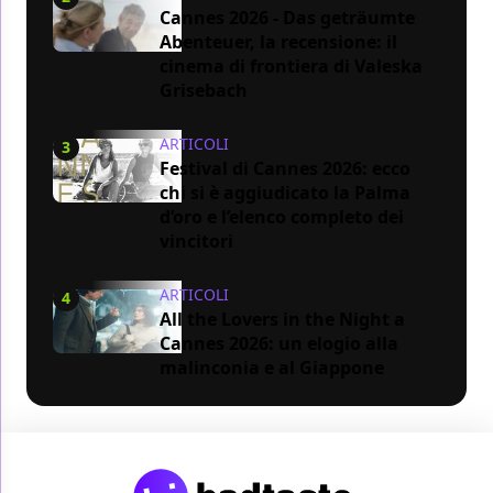
Cannes 2026 - Das geträumte
Abenteuer, la recensione: il
cinema di frontiera di Valeska
Grisebach
ARTICOLI
3
Festival di Cannes 2026: ecco
chi si è aggiudicato la Palma
d’oro e l’elenco completo dei
vincitori
ARTICOLI
4
All the Lovers in the Night a
Cannes 2026: un elogio alla
malinconia e al Giappone