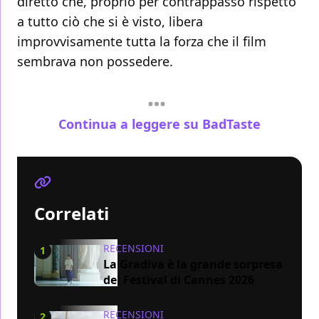
diretto che, proprio per contrappasso rispetto
a tutto ciò che si è visto, libera
improvvisamente tutta la forza che il film
sembrava non possedere.
Continua a leggere su BadTaste
Correlati
RECENSIONI
1
La Gradiva è la grande sorpresa
del Festival di Cannes 2026
RECENSIONI
2