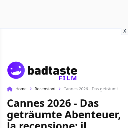
Recensioni
Format video
Marvel
Netflix
Disney+
Prime
X
FILM
Home
Recensioni
Cannes 2026 - Das geträumte Abenteuer, la recensione: il cinema di frontiera di Valeska Grisebach
Cannes 2026 - Das
geträumte Abenteuer,
la recensione: il