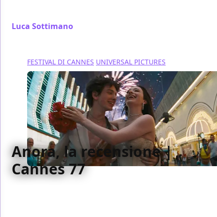
di proprie
Luca Sottimano
/ 24 mag 2024
FESTIVAL DI CANNES
UNIVERSAL PICTURES
Anora, la recensione |
Cannes 77
Una commedia come nessuna prima, Anora rifonda
il suo genere, inventa ruoli archetipici nuovi e fa vero
sentimentalismo e vera commedia