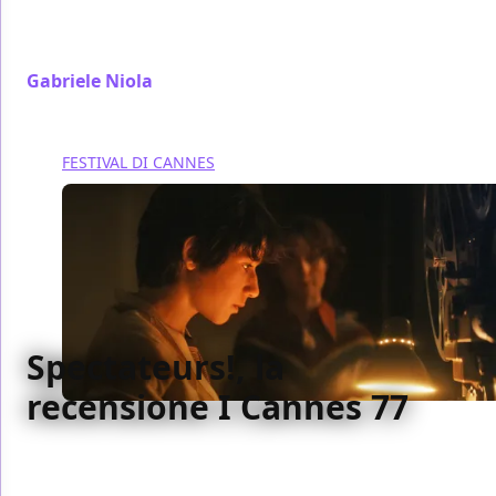
come lui in Marcello mio, commedia francese che
sembra quasi italiana
Gabriele Niola
/ 23 mag 2024
FESTIVAL DI CANNES
Spectateurs!, la
recensione I Cannes 77
Tra film-saggio, autofiction e documentario,
Spectateurs! di Arnaud Desplechin non convince in