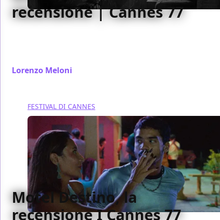
recensione | Cannes 77
Con Grand Tour Miguel Gomes continua
brillantemente la sua riflessione sperimentale sui
lasciti del colonialismo.
Lorenzo Meloni
/ 23 mag 2024
FESTIVAL DI CANNES
Motel Destino, la
recensione I Cannes 77