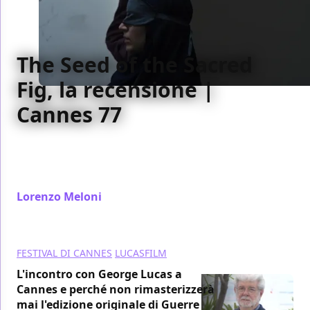
The Seed of the Sacred
Fig, la recensione |
Cannes 77
Con The Seed of the Sacred Fig Muhammad
Rasoulof chiude i conti col regime iraniano e
dimostra tutta la forza politica dei grandi racconti.
Lorenzo Meloni
/ 25 mag 2024
FESTIVAL DI CANNES
LUCASFILM
L'incontro con George Lucas a
Cannes e perché non rimasterizzerà
mai l'edizione originale di Guerre