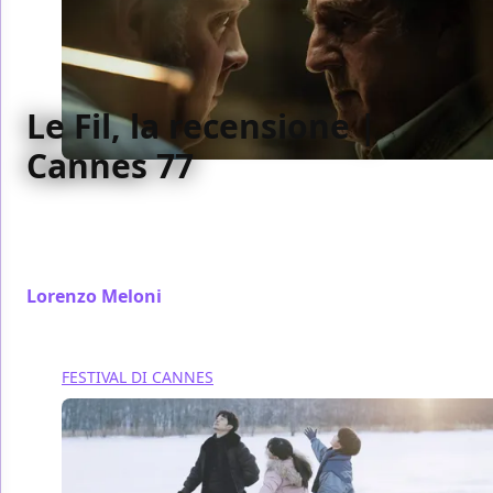
Le Fil, la recensione |
Cannes 77
Il ritorno alla regia di Daniel Auteuil funziona poco
come cinema di genere e ancora meno quando
prova a dire di più.
Lorenzo Meloni
/ 22 mag 2024
FESTIVAL DI CANNES