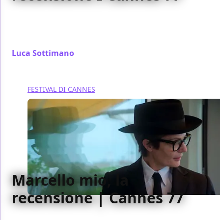
La nostra recensione di Motel Destino, nuovo film di
Karim Aïnouz presentato in concorso al Festival di
Cannes 2024
Luca Sottimano
/ 23 mag 2024
FESTIVAL DI CANNES
Marcello mio, la
recensione | Cannes 77
Alla ricerca di suo padre, Chiara Mastroianni diventa