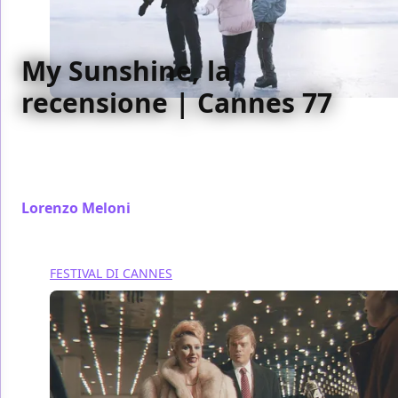
My Sunshine, la
recensione | Cannes 77
C'è ancora parecchio da aggiustare nello stile di
Hiroshi Okuyama, ma My Sunshine è un'opera
seconda convincente e poetica.
Lorenzo Meloni
/ 22 mag 2024
FESTIVAL DI CANNES