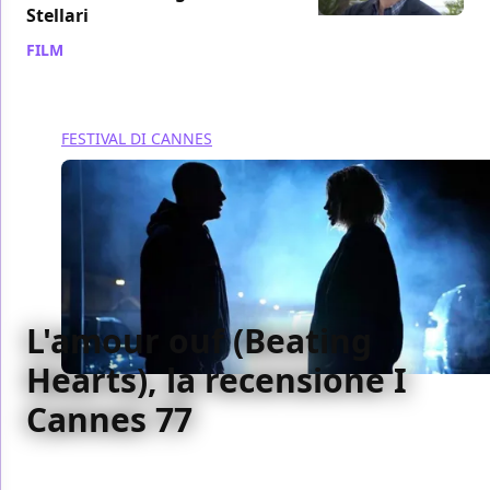
Stellari
FILM
/ 24 mag 2024
FESTIVAL DI CANNES
L'amour ouf (Beating
Hearts), la recensione I
Cannes 77
Epopea sentimentale sfacciatamente di finzione,
L'amour ouf si ciba di immagini altrui per costruirne