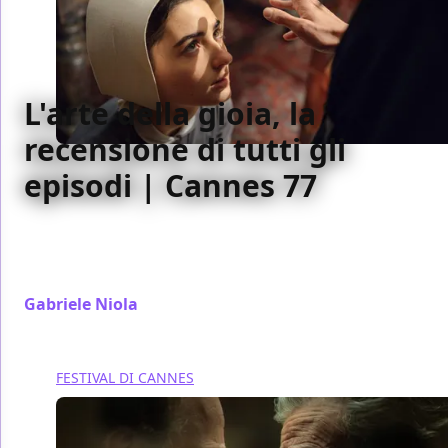
L'arte della gioia, la
recensione di tutti gli
episodi | Cannes 77
Finalmente L'arte della gioia propone un racconto
seriale femminile dotato della medesima
complessità postmoderna di quelli maschili
Gabriele Niola
/ 22 mag 2024
FESTIVAL DI CANNES