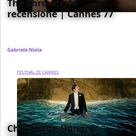
The Shrouds, la
recensione | Cannes 77
Perverso, malato, affascinato dalla morte e dai
complotti The Shrouds, è un film di parola che però
funziona solo quando ricorre ai classici
Gabriele Niola
/ 22 mag 2024
FESTIVAL DI CANNES
Christophe Honoré