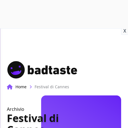
Recensioni
Format video
Marvel
Netflix
Disney+
Prime
X
Home
Festival di Cannes
Archivio
Festival di