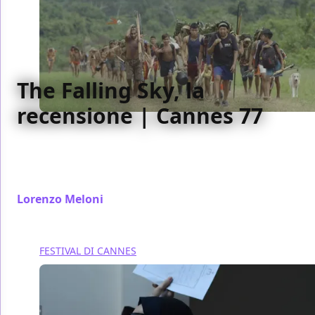
The Falling Sky, la
recensione | Cannes 77
The Falling Sky offre un'interessante spaccato sugli
Yanomami del Brasile ma manca di personalità nel
modo di raccontarne vita e usanze.
Lorenzo Meloni
/ 25 mag 2024
FESTIVAL DI CANNES