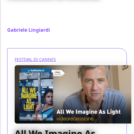
I film sul cinema spesso raccontano l'importanza di
registi e sceneggiatori. Marcello mio di Christophe
Honoré dà valore ai truccatori.
Gabriele Lingiardi
/ 24 mag 2024
FESTIVAL DI CANNES
All We Imagine As