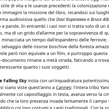
 stile di vita e le usanze precedenti la colonizzazione 
in immagini la missione del libro, recandosi sui luoghi
orma audiovisiva quello che
Davi Kopenawa
e
Bruce Alb
a parole. In entrambi i casi non si tratta solo di u
, ma di un grido d'allarme per la sopravvivenza di q
e, minacciata un tempo dall'espandersi delle ferrovie,
 selvaggio delle risorse boschive della foresta amaz
ole però non equivale a un film, e purtroppo questa
e-documento rimane a metà strada, faticando a trova
teressante quanto i suoi soggetti.
e Falling Sky
inizia con un'inquadratura potentissima
 si siano viste quest'anno a
Cannes
: l'intera tribù Y
almente col capovillaggio in testa, avanza verso la c
ando che la loro presenza invada lentamente il campo 
ubblico coi loro costumi e canti tradizionali. Con la s