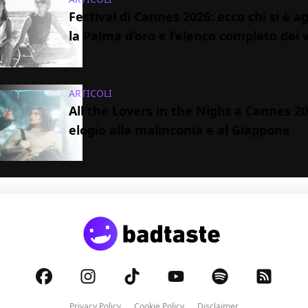
Festival di Cannes 2026: ecco chi si è a
la Palma d’oro e l’elenco completo dei v
ARTICOLI
All the Lovers in the Night a Cannes 2
elogio alla malinconia e al Giappone
Privacy Policy
Cookie Policy
Disclaimer