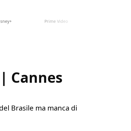
isney+
Prime Video
e | Cannes
del Brasile ma manca di