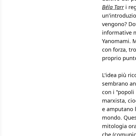
Béla Tarr
i re
un'introduzi
vengono? Dov
informative 
Yanomami. Ma
con forza, tr
proprio punto
L'idea più ri
sembrano anda
con i "popoli
marxista, cio
e amputano la
mondo. Quest'
mitologia ora
che (comunic