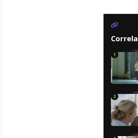
Correla
1
2