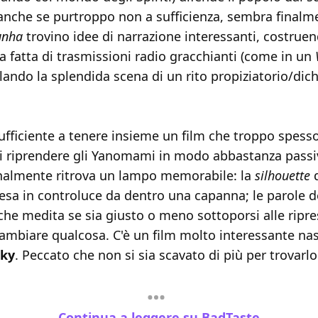
 anche se purtroppo non a sufficienza, sembra finalm
unha
trovino idee di narrazione interessanti, costrue
a fatta di trasmissioni radio gracchianti (come in un
alando la splendida scena di un rito propiziatorio/dich
fficiente a tenere insieme un film che troppo spesso
i riprendere gli Yanomami in modo abbastanza passi
nalmente ritrova un lampo memorabile: la
silhouette
d
esa in controluce da dentro una capanna; le parole d
 che medita se sia giusto o meno sottoporsi alle ripre
cambiare qualcosa. C'è un film molto interessante na
Sky
. Peccato che non si sia scavato di più per trovarlo
Continua a leggere su BadTaste