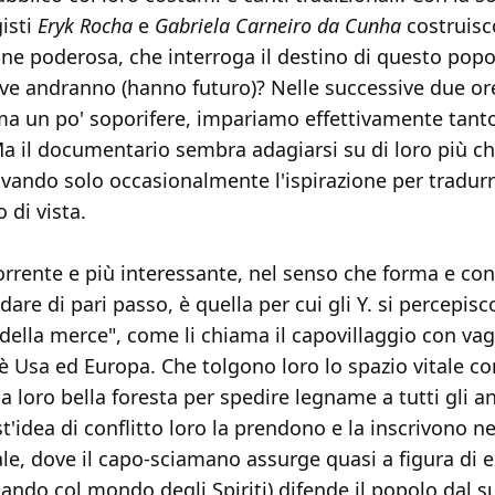
gisti
Eryk Rocha
e
Gabriela Carneiro da Cunha
costruis
one poderosa, che interroga il destino di questo pop
e andranno (hanno futuro)? Nelle successive due or
ma un po' soporifere, impariamo effettivamente tanto
 il documentario sembra adagiarsi su di loro più che
ovando solo occasionalmente l'ispirazione per tradurre 
 di vista.
corrente e più interessante, nel senso che forma e co
re di pari passo, è quella per cui gli Y. si percepis
 della merce", come li chiama il capovillaggio con va
è Usa ed Europa. Che tolgono loro lo spazio vitale con
 loro bella foresta per spedire legname a tutti gli an
idea di conflitto loro la prendono e la inscrivono ne
le, dove il capo-sciamano assurge quasi a figura di 
ando col mondo degli Spiriti) difende il popolo dal 