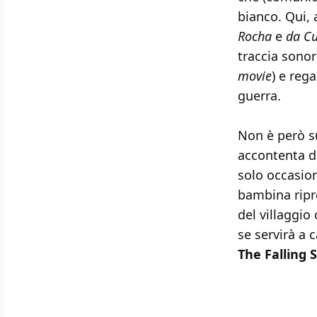
bianco. Qui,
Rocha
e
da C
traccia sonor
movie
) e reg
guerra.
Non è però su
accontenta d
solo occasio
bambina ripr
del villaggio
se servirà a 
The Falling 