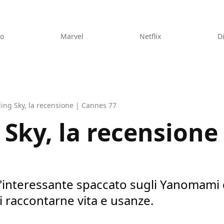
eo
Marvel
Netflix
D
ling Sky, la recensione | Cannes 77
 Sky, la recension
un'interessante spaccato sugli Yanomami 
 raccontarne vita e usanze.