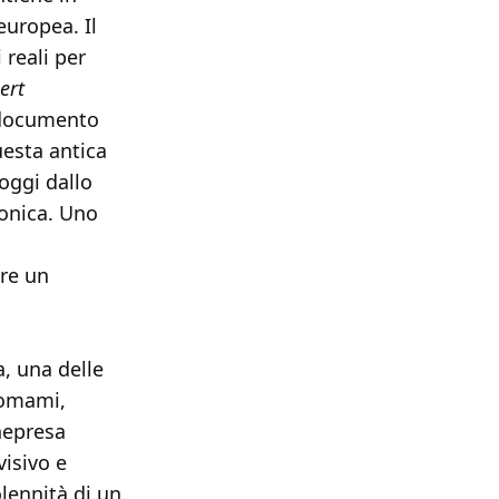
europea. Il
 reali per
ert
n documento
uesta antica
 oggi dallo
zonica. Uno
re un
, una delle
anomami,
inepresa
visivo e
olennità di un