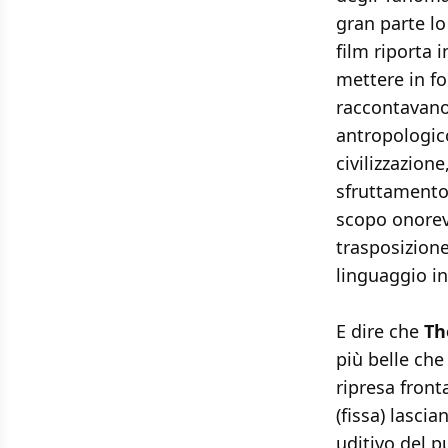
gran parte lo
film riporta 
mettere in f
raccontavano 
antropologico
civilizzazion
sfruttamento
scopo onorev
trasposizion
linguaggio in
E dire che
Th
più belle che
ripresa front
(fissa) lasci
uditivo del p