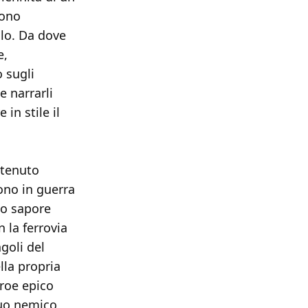
cono
olo. Da dove
e,
 sugli
 narrarli
in stile il
ntenuto
cono in guerra
go sapore
 la ferrovia
goli del
lla propria
eroe epico
suo nemico