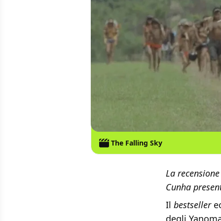
The Falling Sky
La recensione 
Cunha present
Il
bestseller
ec
degli Yanoma