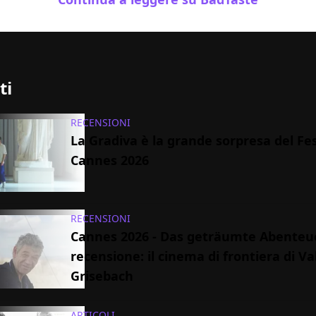
ti
RECENSIONI
La Gradiva è la grande sorpresa del Fes
Cannes 2026
RECENSIONI
Cannes 2026 - Das geträumte Abenteue
recensione: il cinema di frontiera di V
Grisebach
ARTICOLI