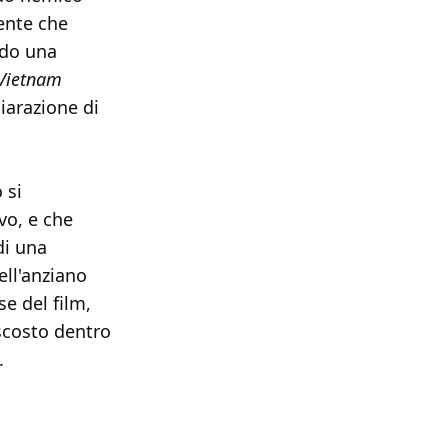
ente che
ndo una
Vietnam
iarazione di
 si
vo, e che
i una
ell'anziano
se del film,
scosto dentro
.