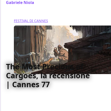
Gabriele Niola
/ 25 mag 2024
FESTIVAL DI CANNES
The Most Precious of
Cargoes, la recensione
| Cannes 77
Oltre la tenerezza The Most Precious Of Cargoes è
un gran buon film che a un certo punto svela
un'eccessiva determinazione a commuovere