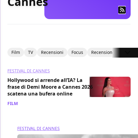
Cannes
Film
TV
Recensioni
Focus
Recensioni Video
I
FESTIVAL DI CANNES
Hollywood si arrende all’IA? La
frase di Demi Moore a Cannes 2026
scatena una bufera online
FILM
/ 17 mag
FESTIVAL DI CANNES