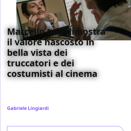
Marcello mio dimostra
il valore nascosto in
bella vista dei
truccatori e dei
costumisti al cinema
I film sul cinema spesso raccontano l'importanza di
registi e sceneggiatori. Marcello mio di Christophe
Honoré dà valore ai truccatori.
Gabriele Lingiardi
/ 24 mag 2024