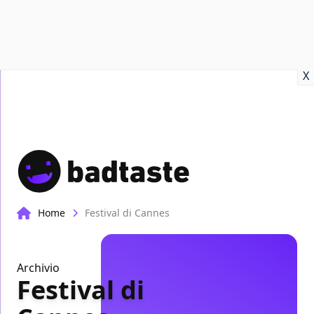
Recensioni
Format video
Marvel
Netflix
Disney+
Prime
X
Home
Festival di Cannes
Archivio
Festival di