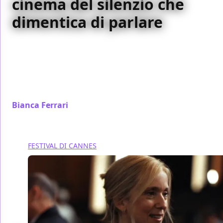
cinema del silenzio che
dimentica di parlare
Un villaggio isolato, due donne e il peso delle
assenze: Nagi Notes conferma il talento di Koji
Fukada per i drammi interiori, ma anche il suo limite
più insidioso — costruire muri dove vorrebbe aprire
porte
Bianca Ferrari
/ 14 mag
FESTIVAL DI CANNES