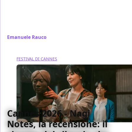
reinterpreta il Decalogo di Kieślowski con uno
sguardo ribaltato sul cinema dell'autore iraniano.
Un'opera spiazzante con Isabelle Huppert, Vincent
Cassel e Virginie Efira.
Emanuele Rauco
/ 15 mag
FESTIVAL DI CANNES
Cannes 2026 - Nagi
Notes, la recensione: il