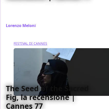
The Falling Sky offre un'interessante spaccato sugli
Yanomami del Brasile ma manca di personalità nel
modo di raccontarne vita e usanze.
Lorenzo Meloni
/ 25 mag 2024
FESTIVAL DI CANNES
The Seed of the Sacred
Fig, la recensione |
Cannes 77