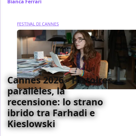
Bianca Ferrari
/ 15 mag
FESTIVAL DI CANNES
Cannes 2026 - Histoires
parallèles, la
recensione: lo strano
ibrido tra Farhadi e
Kieslowski
Il film di Asghar Farhadi, presentato in concorso,