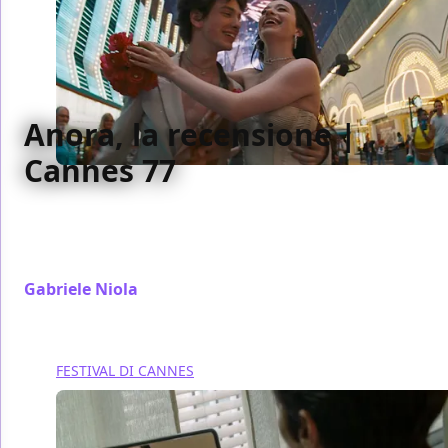
Anora, la recensione |
Cannes 77
Una commedia come nessuna prima, Anora rifonda
il suo genere, inventa ruoli archetipici nuovi e fa vero
sentimentalismo e vera commedia
Gabriele Niola
/ 24 mag 2024
FESTIVAL DI CANNES