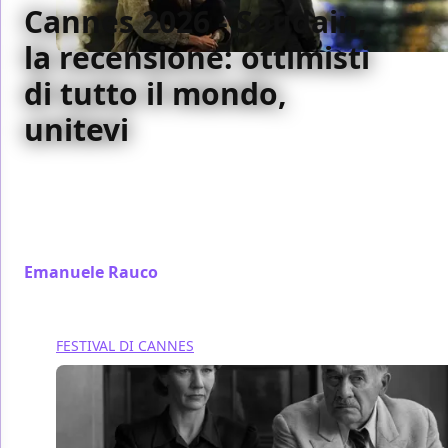
Cannes 2026 - Soudain,
la recensione: ottimisti
di tutto il mondo,
unitevi
Hamaguchi torna a Cannes con Soudain e compie
un nuovo miracolo: 197 minuti che sembrano un
respiro, tra dialogo filosofico, bellezza pura e un
ottimismo che non inganna. Da non perdere.
Emanuele Rauco
/ 16 mag
FESTIVAL DI CANNES