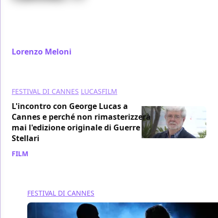
Con The Seed of the Sacred Fig Muhammad
Rasoulof chiude i conti col regime iraniano e
dimostra tutta la forza politica dei grandi racconti.
Lorenzo Meloni
/ 25 mag 2024
FESTIVAL DI CANNES
LUCASFILM
L'incontro con George Lucas a
Cannes e perché non rimasterizzerà
mai l'edizione originale di Guerre
Stellari
FILM
/ 24 mag 2024
FESTIVAL DI CANNES