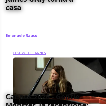
casa
James Gray torna al Queens degli anni Ottanta con
un melodramma di mafia magistrale: personaggi
incisivi, regia di rara precisione
Emanuele Rauco
/ 17 mag
FESTIVAL DI CANNES
Cannes 2026 - Gentle
Monster, la recensione: