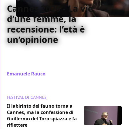
Cannes 2026 - La vie
d’une femme, la
recensione: l’età è
un’opinione
Lea Drucker illumina il film di Charline Bourgeois-
Tacquet che apre il concorso di Cannes 2026: un
ritratto femminile delicato e tridimensionale
Emanuele Rauco
/ 14 mag
FESTIVAL DI CANNES
Il labirinto del fauno torna a
Cannes, ma la confessione di
Guillermo del Toro spiazza e fa
riflettere