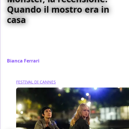
Quando il mostro era in
casa
Léa Seydoux è una pianista che decostruisce le
canzoni degli uomini, finché la polizia non bussa alla
sua porta. Il film di Marie Kreutzer al Festival di
Cannes 2026.
Bianca Ferrari
/ 16 mag
FESTIVAL DI CANNES