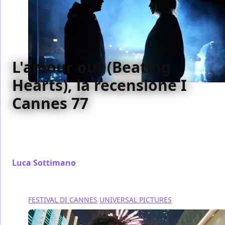
L'amour ouf (Beating
Hearts), la recensione I
Cannes 77
Epopea sentimentale sfacciatamente di finzione,
L'amour ouf si ciba di immagini altrui per costruirne
di proprie
Luca Sottimano
/ 24 mag 2024
FESTIVAL DI CANNES
UNIVERSAL PICTURES