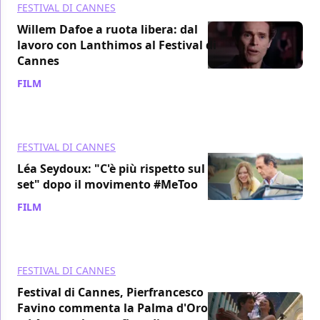
FESTIVAL DI CANNES
Willem Dafoe a ruota libera: dal
lavoro con Lanthimos al Festival di
Cannes
FILM
/ 26 mag 2024
FESTIVAL DI CANNES
Léa Seydoux: "C'è più rispetto sul
set" dopo il movimento #MeToo
FILM
/ 26 mag 2024
FESTIVAL DI CANNES
Festival di Cannes, Pierfrancesco
Favino commenta la Palma d'Oro