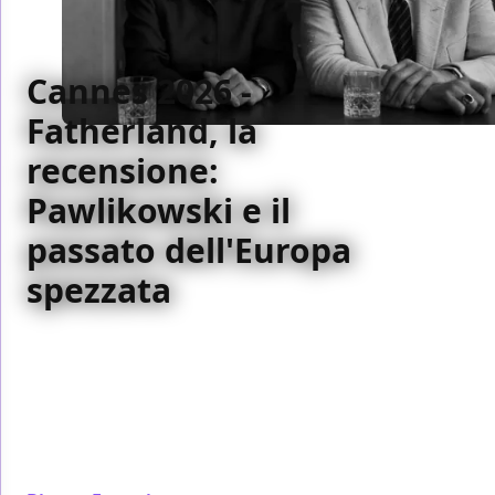
Cannes 2026 -
Fatherland, la
recensione:
Pawlikowski e il
passato dell'Europa
spezzata
Pawlikowski torna al bianco e nero per esplorare
identità, esilio e memoria attraverso il viaggio di
Thomas Mann nella Germania divisa del 1949.
Sandra Hüller e Hanns Zischler danno corpo a un
racconto intimo e universale sulle radici e sul non
detto