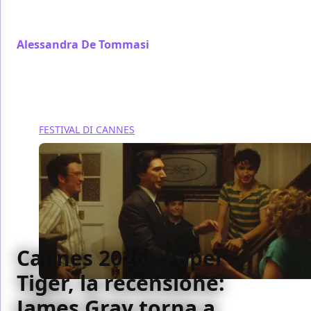
sull'Alzheimer prodotto da Seth Rogen con un cast
stellare
Alessandra De Tommasi
/ 17 mag
FESTIVAL DI CANNES
Cannes 2026 - Paper
Tiger, la recensione:
James Gray torna a