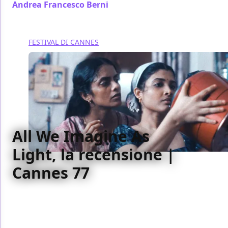
Andrea Francesco Berni
/ 25 mag 2024
FESTIVAL DI CANNES
All We Imagine As
Light, la recensione |
Cannes 77
Tre donne cercano un posto per sè in una grande
città, da questo All We Imagine As Light costruisce
uno scavo nell'umanità