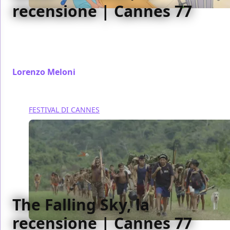
recensione | Cannes 77
Anche se cala un po' nella seconda parte Ghost Cat
Anzu è un anime originale e divertente, con un
protagonista che non si dimentica.
Lorenzo Meloni
/ 25 mag 2024
FESTIVAL DI CANNES
The Falling Sky, la
recensione | Cannes 77