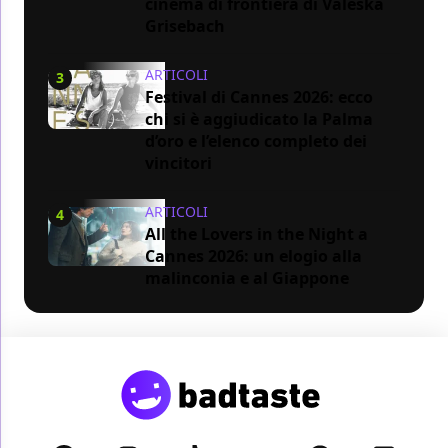
cinema di frontiera di Valeska
Grisebach
ARTICOLI
3
Festival di Cannes 2026: ecco
chi si è aggiudicato la Palma
d’oro e l’elenco completo dei
vincitori
ARTICOLI
4
All the Lovers in the Night a
Cannes 2026: un elogio alla
malinconia e al Giappone