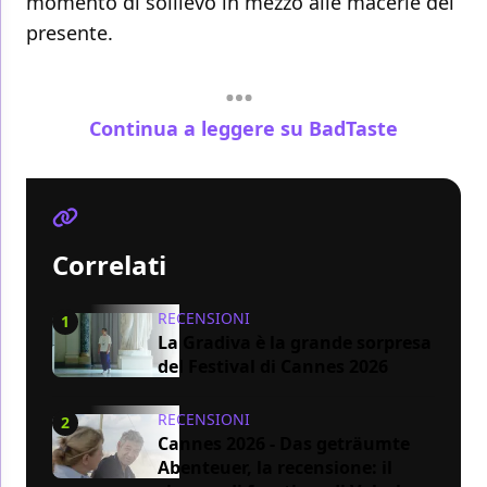
momento di sollievo in mezzo alle macerie del
presente.
Continua a leggere su BadTaste
Correlati
RECENSIONI
1
La Gradiva è la grande sorpresa
del Festival di Cannes 2026
RECENSIONI
2
Cannes 2026 - Das geträumte
Abenteuer, la recensione: il