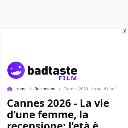
Recensioni
Format video
Marvel
Netflix
Disney+
Prime
X
FILM
Home
Recensioni
Cannes 2026 - La vie d’une femme, la recensione: l’età è un’opinione
Cannes 2026 - La vie
d’une femme, la
recensione: l’età è