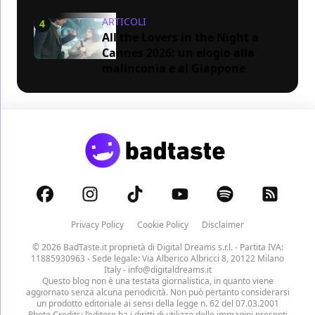
ARTICOLI
4
All the Lovers in the Night a
Cannes 2026: un elogio alla
malinconia e al Giappone
Privacy Policy
Cookie Policy
Disclaimer
© 2026 BadTaste.it proprietà di
Digital Dreams s.r.l.
- Partita IVA:
11885930963 - Sede legale: Via Alberico Albricci 8, 20122 Milano
Italy -
info@digitaldreams.it
Questo blog non è una testata giornalistica, in quanto viene
aggiornato senza alcuna periodicità. Non può pertanto considerarsi
un prodotto editoriale ai sensi della legge n. 62 del 07.03.2001
Photo Credits: l’editore ha i diritti di utilizzo delle immagini presenti