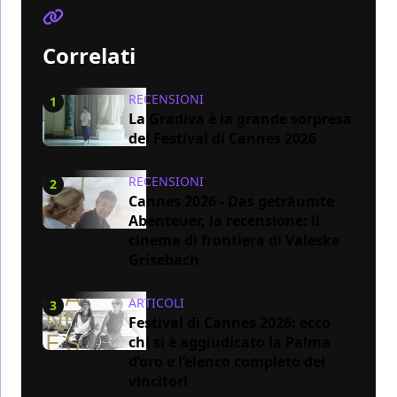
Correlati
RECENSIONI
1
La Gradiva è la grande sorpresa
del Festival di Cannes 2026
RECENSIONI
2
Cannes 2026 - Das geträumte
Abenteuer, la recensione: il
cinema di frontiera di Valeska
Grisebach
ARTICOLI
3
Festival di Cannes 2026: ecco
chi si è aggiudicato la Palma
d’oro e l’elenco completo dei
vincitori