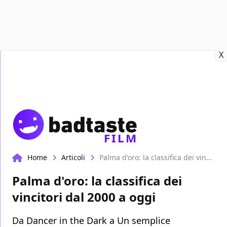
Recensioni
Format video
Marvel
Netflix
Disney+
Prime
X
FILM
Home
Articoli
Palma d'oro: la classifica dei vincitori dal 2000 a oggi
Palma d'oro: la classifica dei
vincitori dal 2000 a oggi
Da Dancer in the Dark a Un semplice