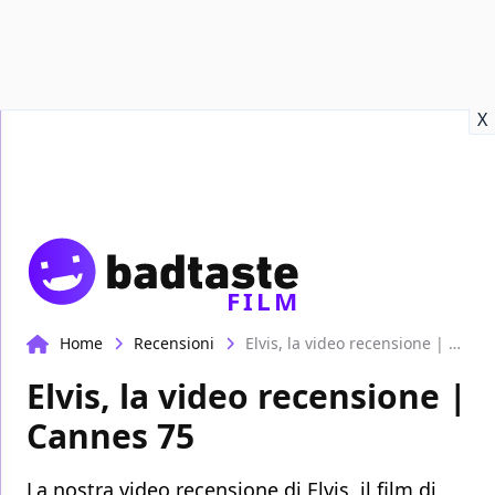
Recensioni
Format video
Marvel
Netflix
Disney+
Prime
X
FILM
Home
Recensioni
Elvis, la video recensione | Cannes 75
Elvis, la video recensione |
Cannes 75
La nostra video recensione di Elvis, il film di