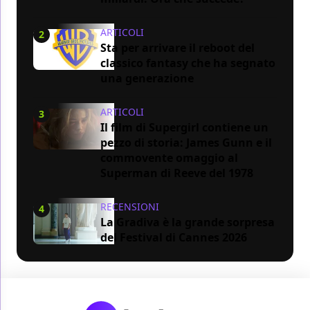
ARTICOLI
2
Sta per arrivare il reboot del
classico fantasy che ha segnato
una generazione
ARTICOLI
3
Il film di Supergirl contiene un
pezzo di storia: James Gunn e il
commovente omaggio al
Superman di Reeve del 1978
RECENSIONI
4
La Gradiva è la grande sorpresa
del Festival di Cannes 2026