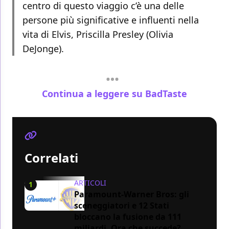
centro di questo viaggio c’è una delle
persone più significative e influenti nella
vita di Elvis, Priscilla Presley (Olivia
DeJonge).
Continua a leggere su BadTaste
Correlati
ARTICOLI
1
Paramount-Warner Bros: gli
sceneggiatori e 12 Stati
bloccano la fusione da 111
miliardi. Ora che succede?