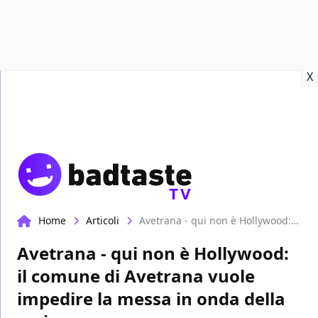
Recensioni
Format video
Marvel
Netflix
Disney+
Prime
X
TV
Home
Articoli
Avetrana - qui non è Hollywood: il comune di Avetrana vuole impedire la messa in onda della serie
Avetrana - qui non è Hollywood:
il comune di Avetrana vuole
impedire la messa in onda della