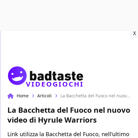
Recensioni
Format video
Marvel
Netflix
Disney+
Prime
X
VIDEOGIOCHI
Home
Articoli
La Bacchetta del Fuoco nel nuovo video di Hyrule Warriors
La Bacchetta del Fuoco nel nuovo
video di Hyrule Warriors
Link utilizza la Bacchetta del Fuoco, nell'ultimo