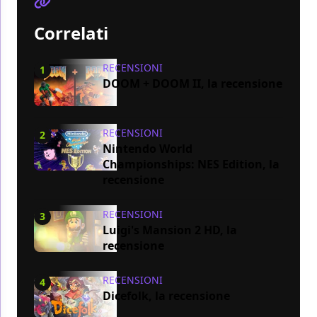
Correlati
RECENSIONI
1
DOOM + DOOM II, la recensione
RECENSIONI
2
Nintendo World
Championships: NES Edition, la
recensione
RECENSIONI
3
Luigi's Mansion 2 HD, la
recensione
RECENSIONI
4
Dicefolk, la recensione