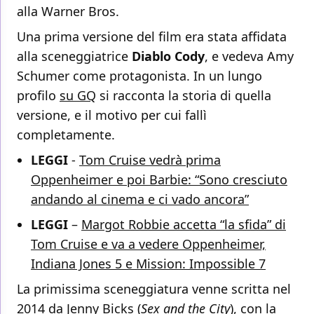
alla Warner Bros.
Una prima versione del film era stata affidata
alla sceneggiatrice
Diablo
Cody
, e vedeva Amy
Schumer come protagonista. In un lungo
profilo
su GQ
si racconta la storia di quella
versione, e il motivo per cui fallì
completamente.
LEGGI
-
Tom Cruise vedrà prima
Oppenheimer e poi Barbie: “Sono cresciuto
andando al cinema e ci vado ancora”
LEGGI
–
Margot Robbie accetta “la sfida” di
Tom Cruise e va a vedere Oppenheimer,
Indiana Jones 5 e Mission: Impossible 7
La primissima sceneggiatura venne scritta nel
2014 da Jenny Bicks (
Sex and the City
), con la