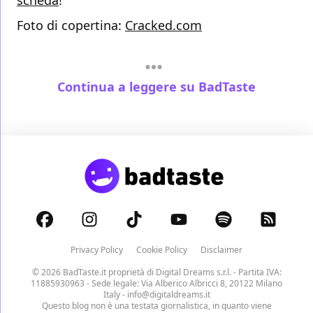
scheda
!
Foto di copertina:
Cracked.com
Continua a leggere su BadTaste
Privacy Policy
Cookie Policy
Disclaimer
© 2026 BadTaste.it proprietà di
Digital Dreams s.r.l.
- Partita IVA:
11885930963 - Sede legale: Via Alberico Albricci 8, 20122 Milano
Italy -
info@digitaldreams.it
Questo blog non è una testata giornalistica, in quanto viene