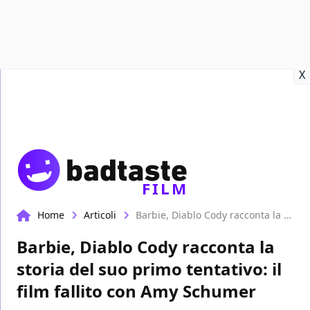
Recensioni
Format video
Marvel
Netflix
Disney+
Prime
X
FILM
Home
Articoli
Barbie, Diablo Cody racconta la storia del suo primo tentativo: il film fallito con Amy Schumer
Barbie, Diablo Cody racconta la
storia del suo primo tentativo: il
film fallito con Amy Schumer