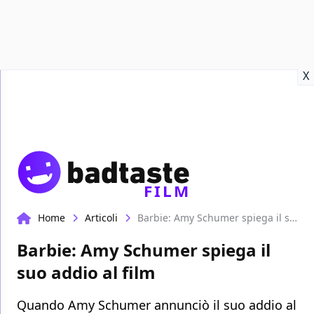
Recensioni
Format video
Marvel
Netflix
Disney+
Prime
X
FILM
Home
Articoli
Barbie: Amy Schumer spiega il suo addio al film
Barbie: Amy Schumer spiega il
suo addio al film
Quando Amy Schumer annunciò il suo addio al