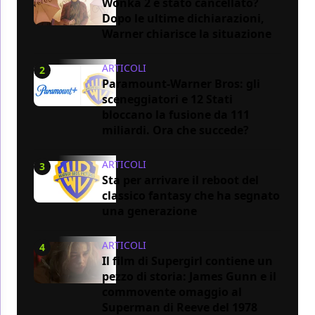
Wonka 2 è stato cancellato?
Dopo le ultime dichiarazioni,
Warner chiarisce la situazione
ARTICOLI
2
Paramount-Warner Bros: gli
sceneggiatori e 12 Stati
bloccano la fusione da 111
miliardi. Ora che succede?
ARTICOLI
3
Sta per arrivare il reboot del
classico fantasy che ha segnato
una generazione
ARTICOLI
4
Il film di Supergirl contiene un
pezzo di storia: James Gunn e il
commovente omaggio al
Superman di Reeve del 1978