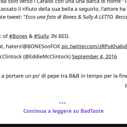
a da solo verso i Caraibi con una una barca di nome "
T
assato il rifiuto della sua bella a seguirlo, l'attore h
nte tweet: "
Ecco una foto di Bones & Sully A LETTO. Becc
c of
#Bones
&
#Sully
, IN BED.
t, haters!
@BONESonFOX
pic.twitter.com/zRPoKha6v
cClintock (@EddieMcClintock)
September 4, 2016
y a portare un po' di pepe tra B&B in tempo per la fine
Continua a leggere su BadTaste