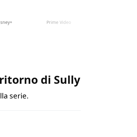
isney+
Prime Video
itorno di Sully
la serie.