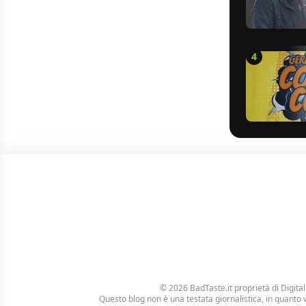
4
© 2026 BadTaste.it proprietà di
Digital
Questo blog non è una testata giornalistica, in quanto 