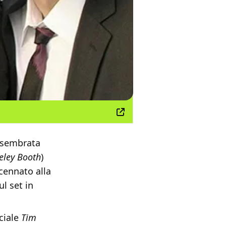
a sembrata
eley Booth
)
ccennato alla
l set in
eciale
Tim