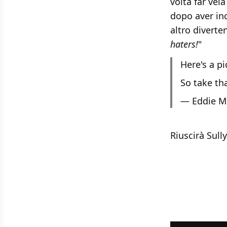
volta far vel
dopo aver inc
altro diverte
haters!
"
Here's a pi
So take tha
— Eddie M
Riuscirà Sull