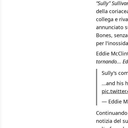
“Sully” Sulliva
della coriac
collega e riv
annunciato su
Bones, senza 
per l'inossi
Eddie McClint
tornando...
Ed
Sully's com
...and his 
pic.twitt
— Eddie M
Continuando 
notizia del s