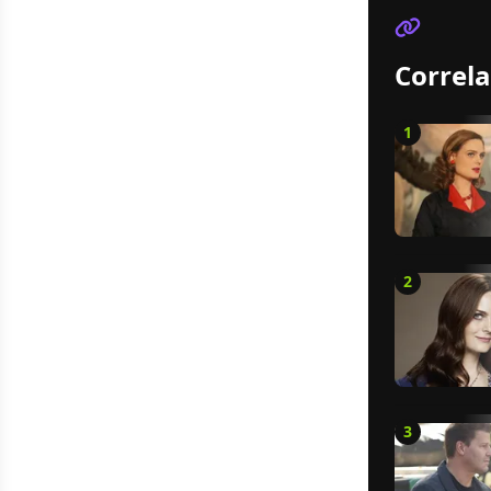
Correla
1
2
3