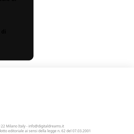
 di
122 Milano Italy -
info@digitaldreams.it
tto editoriale ai sensi della legge n. 62 del 07.03.2001