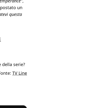
emperance
",
a postato un
atevi questa
E
 della serie?
Fonte:
TV Line