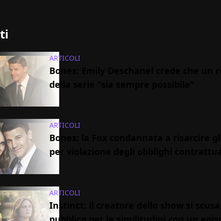
ti
ARTICOLI
Bones: Emily Deschanel crede che un 
della serie "sia sempre possibile"
ARTICOLI
Bones: la Fox condannata a risarcire gli
per violazione degli obblighi contrattua
ARTICOLI
Instinct: il creatore dello show si scusa
pubblico per le similitudini con un epis