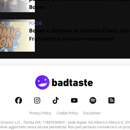
Bones
FOCUS
Bones e Gotham al German Comic-Con
Francoforte: il nostro resoconto!
Privacy Policy
Cookie Policy
Disclaimer
 Dreams s.r.l.
- Partita IVA: 11885930963 - Sede legale: Via Alberico Albricci 8, 20
viene aggiornato senza alcuna periodicità. Non può pertanto considerarsi un prodo