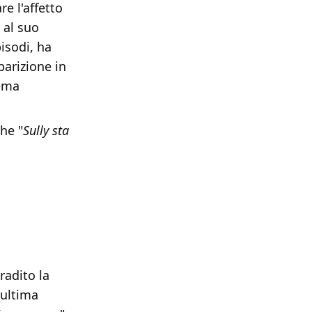
e l'affetto
 al suo
isodi, ha
parizione in
lema
he "
Sully sta
radito la
'ultima