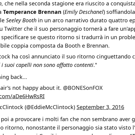
n
, che nella seconda stagione era riuscito a conquistar
ea
Temperance Brennan
(
Emily Deschanel
) soffiandola
ale
Seeley Booth
in un arco narrativo durato quattro ep
 Twitter che il suo personaggio tornerà a fare un'ap
specificare se questo ritorno si tradurrà in un prob
dabile coppia composta da Booth e Brennan.
ock ha così annunciato il suo ritorno cinguettando c
 i suoi capelli non sono affatto contenti
."
ing back...
hair's not happy about it.
@BONESonFOX
er.com/aDe6HwRsRI
cClintock (@EddieMcClintock)
September 3, 2016
poi a provocare i molti fan che non sembrano aver g
uo ritorno, nonostante il personaggio sia stato visto l