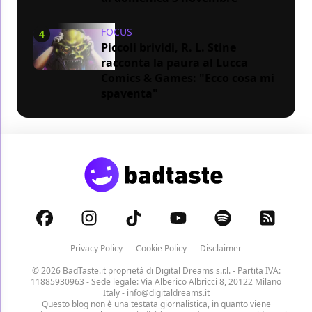
FOCUS
4
Piccoli brividi, R. L. Stine
racconta la paura al Lucca
Comics & Games: "Ecco cosa mi
spaventa"
Privacy Policy
Cookie Policy
Disclaimer
© 2026 BadTaste.it proprietà di
Digital Dreams s.r.l.
- Partita IVA:
11885930963 - Sede legale: Via Alberico Albricci 8, 20122 Milano
Italy -
info@digitaldreams.it
Questo blog non è una testata giornalistica, in quanto viene