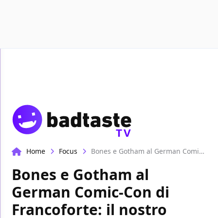
Recen
TV
Home
Focus
Bones e Gotham al German Comic-Con di Francoforte: il nostro resoconto!
Bones e Gotham al
German Comic-Con di
Francoforte: il nostro