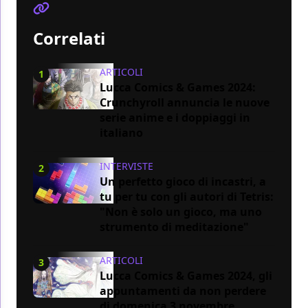
Correlati
ARTICOLI
1
Lucca Comics & Games 2024:
Crunchyroll annuncia le nuove
serie anime e i doppiaggi in
italiano
INTERVISTE
2
Un perfetto gioco di incastri, a
tu per tu con gli autori di Tetris:
"Non è solo un gioco, ma uno
strumento di meditazione"
ARTICOLI
3
Lucca Comics & Games 2024, gli
appuntamenti da non perdere
di domenica 3 novembre