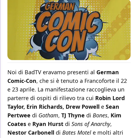
Noi di BadTV eravamo presenti al
German
Comic-Con
, che si è tenuto a Francoforte il 22
e 23 aprile. La manifestazione raccoglieva un
parterre di ospiti di rilievo tra cui
Robin Lord
Taylor, Erin Richards, Drew Powell
e
Sean
Pertwee
di
Gotham
,
TJ Thyne
di
Bones
,
Kim
Coates
e
Ryan Hurst
di
Sons of Anarchy
,
Nestor Carbonell
di
Bates Motel
e molti altri