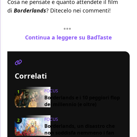
Cosa ne pensate e quanto attendete il film
di
Borderlands
? Ditecelo nei commenti!
Continua a leggere su BadTaste
Correlati
FOCUS
1
Borderlands e i 10 peggiori flop
del millennio (e oltre)
FOCUS
2
Borderlands, un disastro che
non soddisfa nemmeno i fan