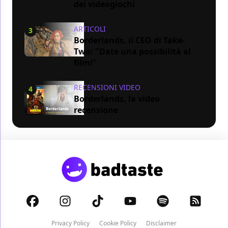
dei videogiochi
ARTICOLI
3
Borderlands, il CEO di Take-
Two: "Date una possibilità al
film!"
RECENSIONI VIDEO
4
Borderlands, la video
recensione
Privacy Policy
Cookie Policy
Disclaimer