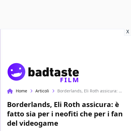
Recensioni
Format video
Marvel
Netflix
Disney+
Prime
X
FILM
Home
Articoli
Borderlands, Eli Roth assicura: è fatto sia per i neofiti che per i fan del videogame
Borderlands, Eli Roth assicura: è
fatto sia per i neofiti che per i fan
del videogame