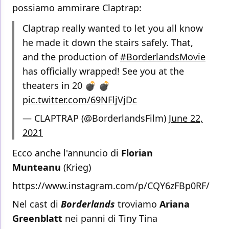
possiamo ammirare Claptrap:
Claptrap really wanted to let you all know
he made it down the stairs safely. That,
and the production of
#BorderlandsMovie
has officially wrapped! See you at the
theaters in 20 💣 💣
pic.twitter.com/69NFljVjDc
— CLAPTRAP (@BorderlandsFilm)
June 22,
2021
Ecco anche l'annuncio di
Florian
Munteanu
(Krieg)
https://www.instagram.com/p/CQY6zFBp0RF/
Nel cast di
Borderlands
troviamo
Ariana
Greenblatt
nei panni di Tiny Tina