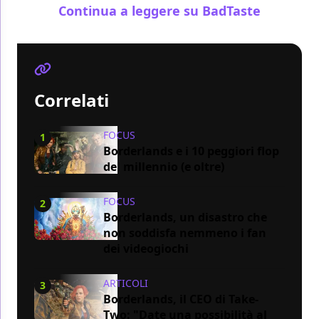
Continua a leggere su BadTaste
Correlati
FOCUS
1
Borderlands e i 10 peggiori flop
del millennio (e oltre)
FOCUS
2
Borderlands, un disastro che
non soddisfa nemmeno i fan
dei videogiochi
ARTICOLI
3
Borderlands, il CEO di Take-
Two: "Date una possibilità al