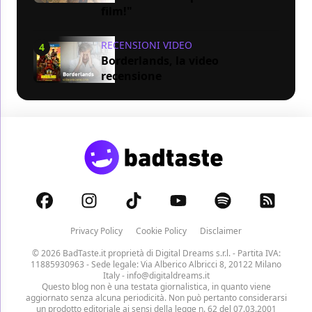
film!"
RECENSIONI VIDEO
4
Borderlands, la video
recensione
Privacy Policy
Cookie Policy
Disclaimer
© 2026 BadTaste.it proprietà di
Digital Dreams s.r.l.
- Partita IVA:
11885930963 - Sede legale: Via Alberico Albricci 8, 20122 Milano
Italy -
info@digitaldreams.it
Questo blog non è una testata giornalistica, in quanto viene
aggiornato senza alcuna periodicità. Non può pertanto considerarsi
un prodotto editoriale ai sensi della legge n. 62 del 07.03.2001