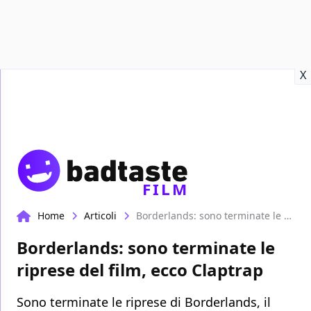
Recensioni
Format video
Marvel
Netflix
Disney+
Prime
X
FILM
Home
Articoli
Borderlands: sono terminate le riprese del film, ecco Claptrap
Borderlands: sono terminate le
riprese del film, ecco Claptrap
Sono terminate le riprese di Borderlands, il